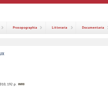
ANA
Prosopographia
Litteraria
Documentaria
EUX
2010, 192 p.