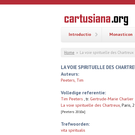
Overslaan en naar de inhoud gaan
CARTUSI
Geschiedenis
van de
kartuizerorde
in de
Nederlanden
Introductio
Monasticon
U bent hier
Home
»
La voie spirituelle des Chartreux
LA VOIE SPIRITUELLE DES CHARTR
Auteurs:
Peeters, Tim
Volledige referentie:
Tim Peeters
, tr.
Gertrude-Marie Charlier
La voie spirituelle des Chartreux
,
Paris, 
[Peeters 2010a]
Trefwoorden:
vita spiritualis