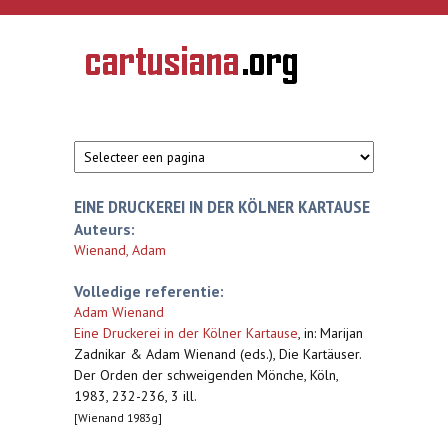
Overslaan en naar de inhoud gaan
CARTUSIANA
Geschiedenis
van de
kartuizerorde
in de
Nederlanden
EINE DRUCKEREI IN DER KÖLNER KARTAUSE
Auteurs:
Wienand, Adam
Volledige referentie:
Adam Wienand
Eine Druckerei in der Kölner Kartause
,
in: Marijan
Zadnikar & Adam Wienand (eds.), Die Kartäuser.
Der Orden der schweigenden Mönche, Köln,
1983, 232-236, 3 ill.
[Wienand 1983g]