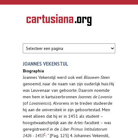
Overslaan en naar de inhoud gaan
CARTUSIANA
Geschiedenis
van de
kartuizerorde
in de
Nederlanden
JOANNES VEKENSTIJL
Biographia
Joannes Vekenstijl werd ook wel
Blauwen-Steen
genoemd, naar de naam van zijn ouderlijk huis.Hij
was Leuvenaar van geboorte. Daarom noemde
men hem in kartuizerbronnen
Joannes de Lovanio
(of
Lovaniensis
). Alvorens in te treden studeerde
hij aan de universiteit in zijn geboortestad. Men
weet alleen dat hij er in 1451 als student –
hoogstwaatschijnlijk aan de
Artes
-faculteit – was
geregistreerd in de
Liber Primus Intitulatorum
1
1426 - 1453
: “ [Pag. 125] 4. Johannes Vekenstil,