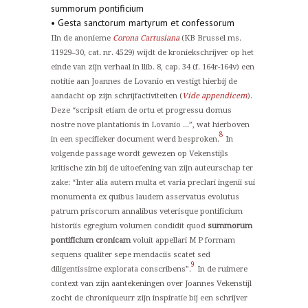
summorum pontificium
• Gesta sanctorum martyrum et confessorum
IIn de anonieme
Corona Cartusiana
(KB Brussel ms.
11929–30, cat. nr. 4529) wijdt de kroniekschrijver op het
einde van zijn verhaal in llib. 8, cap. 34 (f. 164r-164v) een
notitie aan Joannes de Lovanio en vestigt hierbij de
aandacht op zijn schrijfactiviteiten (
Vide appendicem
).
Deze “scripsit etiam de ortu et progressu domus
nostre nove plantationis in Lovanio ...”, wat hierboven
8
in een specifieker document werd besproken.
In
volgende passage wordt gewezen op Vekenstijls
kritische zin bij de uitoefening van zijn auteurschap ter
zake: “Inter alia autem multa et varia preclari ingenii sui
monumenta ex quibus laudem asservatus evolutus
patrum priscorum annalibus veterisque pontificium
historiis egregium volumen condidit quod
summorum
pontificium cronicam
voluit appellari M P formam
sequens qualiter sepe mendaciis scatet sed
9
diligentissime explorata conscribens”.
In de ruimere
context van zijn aantekeningen over Joannes Vekenstijl
zocht de chroniqueurr zijn inspiratie bij een schrijver