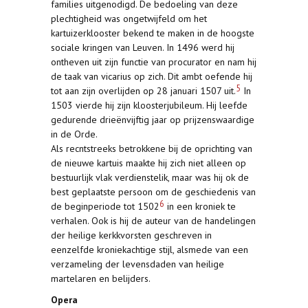
families uitgenodigd. De bedoeling van deze
plechtigheid was ongetwijfeld om het
kartuizerklooster bekend te maken in de hoogste
sociale kringen van Leuven. In 1496 werd hij
ontheven uit zijn functie van procurator en nam hij
de taak van vicarius op zich. Dit ambt oefende hij
5
tot aan zijn overlijden op 28 januari 1507 uit.
In
1503 vierde hij zijn kloosterjubileum. Hij leefde
gedurende drieënvijftig jaar op prijzenswaardige
in de Orde.
Als recntstreeks betrokkene bij de oprichting van
de nieuwe kartuis maakte hij zich niet alleen op
bestuurlijk vlak verdienstelik, maar was hij ok de
best geplaatste persoon om de geschiedenis van
6
de beginperiode tot 1502
in een kroniek te
verhalen. Ook is hij de auteur van de handelingen
der heilige kerkkvorsten geschreven in
eenzelfde kroniekachtige stijl, alsmede van een
verzameling der levensdaden van heilige
martelaren en belijders.
Opera