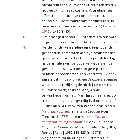
bienfaiteurs et à leurs dons et ceux relatifs aux
nouveaux moines et convers. Pour étayer ses
affirmations, il s’appuye constamment sur des
sources qui sont maintenant perdues, tels un
registre aux donations et un rentier.” (
[Delvaux
1972b]
1459-1460).
8.
Het citaat gaat verder: “... ubi etiam pro tempore
et procuratoris et vicarii officio est perfunctus”.
9.
“Verder, onder vele andere en uiteenlopende
geschriften ontsproten aan zijn schitterendee
geest waaruit hij lof heeft geoogst , stelde hij,
na de annalen van de oude kerkvaders en de
geschiedenissen van de vroegere pausen te
hebben doorgenomen, een voortreffelijk boek
samen, dat hij de
Kroniek van de Opperste Pausen
wilde noemen’ Hij volgde hierbij de opzet van
M P wiens werk, zoals zo vaak, van de
onwaarheden wemelt . Maar hij schreef alles op
nadat hij het zeer zorgvuldig had onderzocht”.
– Dinitialen ‘M P’ verwijzen naar de dominicaan
Martinus Polonus
, in feite
de Oppavia
(von
Troppau, † 1278), auteur van een
Chronicon
Pontificum et Imperatorum
. Zie ook Th. Kaeppeli,
Scriptores Ordinis Praedicatorum Medii Aevi
, dl. 3,
Romae [Roma] 1980,118-123 (nr. 2974).
10.
Nog andere formuleringen illustreren zijn