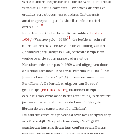
van een andere religieuze orde die de Kartuizers liefhad
“Arnoldus Bostius carmelita ... vir revera disertus et
eruditus scrpsit ccum esset ordinis Cartusiensis
amator egregium opus de viris illustribus nosttri
10
ordinis ...”.
Inderdaad, de Gentse karmeliet Arnoldus
[Bostius
11
1609q]
(Vaernewyck, † 1499)
, die leefde en schreef
meer dan een halve eeuw voor de voltooiing van het
Chronicon Cartusiense
in 1548, berichtte n zijn klein
werkje over de voornaamse vaders uit de
Kartuizerorde, datr pas in 1609 werd uitgegeven door
12
de Keulse kartuizer Theodorus Petreius († 1640)
, dat
Joannes Lovaniensis “
edidit
chronicon summorum
Pontificium”. De kartuizer uitgrver van Bostius’
geschriftje,
[Petreius 1609rr]
, nuanceert in zijn
catalogus van vermaarde kartuizerauteurs, in datzelfde
jaar verschenen, dat Joannes de Lovanio “
scripsit
librum de vitis summorum Pontificium”.
De aauteur vervolgt zijn verhaal over het schrijverschap
van Vekenstijll: “Scripsit etiam
compilando
gesta
sanctorum tum martirum tum confessorum
illorum
precipue quorum millia apud nos sripta queunt facile