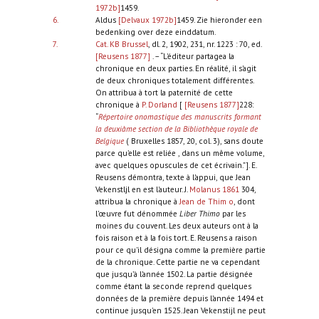
1972b]
1459.
6.
Aldus
[Delvaux 1972b]
1459. Zie hieronder een
bedenking over deze einddatum.
7.
Cat. KB Brussel
, dl. 2, 1902, 231, nr. 1223 : 70, ed.
[Reusens 1877]
. – “L'éditeur partagea la
chronique en deux parties. En réalité, il s'agit
de deux chroniques totalement différentes.
On attribua à tort la paternité de cette
chronique à
P. Dorland
[
[Reusens 1877]
228:
“
Répertoire onomastique des manuscrits formant
la deuxiàme section de la Bibliothèque royale de
Belgique
( Bruxelles 1857, 20, col. 3), sans doute
parce qu’elle est reliée , dans un même volume,
avec quelques opuscules de cet écrivain.”]. E.
Reusens démontra, texte à l'appui, que Jean
Vekenstljl en est l'auteur. J.
Molanus 1861
304,
attribua la chronique à
Jean de Thim o
, dont
l'œuvre fut dénommée
Liber Thimo
par les
moines du couvent. Les deux auteurs ont à la
fois raison et à la fois tort. E. Reusens a raison
pour ce qu'il désigna comme la première partie
de la chronique. Cette partie ne va cependant
que jusqu’à l’année 1502. La partie désignée
comme étant la seconde reprend quelques
données de la première depuis l’année 1494 et
continue jusqu'en 1525. Jean Vekenstijl ne peut