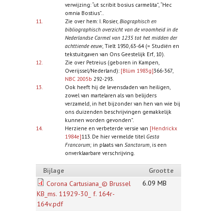
verwijzing: “ut scribit bosius carmelita”, “Hec
omnia Bostius”..
11.
Zie over hem: I. Rosier,
Biographisch en
bibliographisch overzicht van de vroomheid in de
Nederlandse Carmel van 1235 tot het midden der
achttiende eeuw
, Tielt 1950,63-64 (= Studiën en
tekstuitgaven van Ons Geestelijk Erf, 10).
12.
Zie over Petreius (geboren in Kampen,
Overijssel/Nederland):
[Blüm 1983g]
366-367,
NBC 2005b
292-293.
13.
Ook heeft hij de levensdaden van heiligen,
zowel van martelaren als van belijders
verzameld, in het bijzonder van hen van wie bij
ons duizenden beschrijvingen gemakkelijk
kunnen worden gevonden”.
14.
Herziene en verbeterde versie van
[Hendrickx
1984e]
113. De hier vermelde titel
Gesta
Francorum
; in plaats van
Sanctorum
, is een
onverklaarbare verschrijving.
Bijlage
Grootte
6.09 MB
Corona Cartusiana_© Brussel
KB_ms. 11929-30_ f. 164r-
164v.pdf