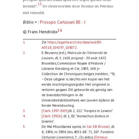
13
inveniri”.
De
Gesta
worden door Bostius en Petreius
.
niet vermeld
Biblio
+ :
Prosopo Cartusiani BE - J
14
© Frans Hendrickx
1.
Zie
https://agatha.arch.be/data/ead/BE-
A0518_104297_108072
.
2.
E. Reusens (ed.),
Matricule de l'Université de
Louvain
, dl. 1:
1426 (origine) - 30 août 1453
,
Bruxelles,Commission Royale d'Histoire /
Librairie Kiessling et Cie, 1903, 169. (=
Collection de Chroniques belges inédites ; *9).
– Deze uitgave is slechts een kopie van het
eerste inschrijvingsregister. Het origineel is
verloren gegaan. Dit gebeurde als gevolg van
de brandstichtingen in de
Universiteitsbibliotheek van Leuven tijdens de
Eerste Wereldoorlog.
3.
[Clark 1997-2005]
dl. 2, 122: “hospes in Lovanii”.
4.
[Clark 1992b]
dl. 1, 82: “monachus domus in
lovanio”.
5.
De Wal Miscellanea opera, in
Cat. KB Brussel
, dl.
6; 1906, nr. 3856 (ms. 4051-68 : 7), 167:
Fundatio
Cartusiae Lovaniensis
, f.. /2v, aldus
[Delvaux