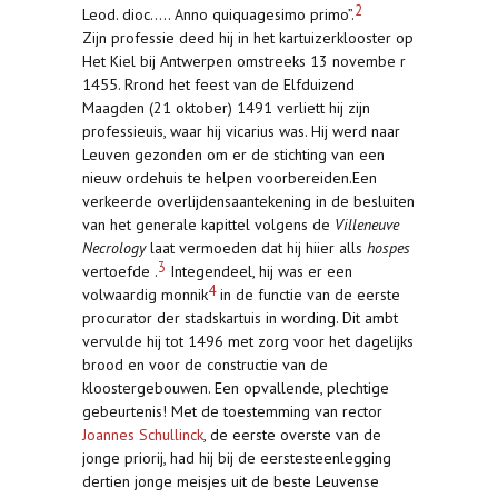
2
Leod. dioc..... Anno quiquagesimo primo”.
Zijn professie deed hij in het kartuizerklooster op
Het Kiel bij Antwerpen omstreeks 13 novembe r
1455. Rrond het feest van de Elfduizend
Maagden (21 oktober) 1491 verliett hij zijn
professieuis, waar hij vicarius was. Hij werd naar
Leuven gezonden om er de stichting van een
nieuw ordehuis te helpen voorbereiden.Een
verkeerde overlijdensaantekening in de besluiten
van het generale kapittel volgens de
Villeneuve
Necrology
laat vermoeden dat hij hiier alls
hospes
3
vertoefde .
Integendeel, hij was er een
4
volwaardig monnik
in de functie van de eerste
procurator der stadskartuis in wording. Dit ambt
vervulde hij tot 1496 met zorg voor het dagelijks
brood en voor de constructie van de
kloostergebouwen. Een opvallende, plechtige
gebeurtenis! Met de toestemming van rector
Joannes Schullinck
, de eerste overste van de
jonge priorij, had hij bij de eerstesteenlegging
dertien jonge meisjes uit de beste Leuvense