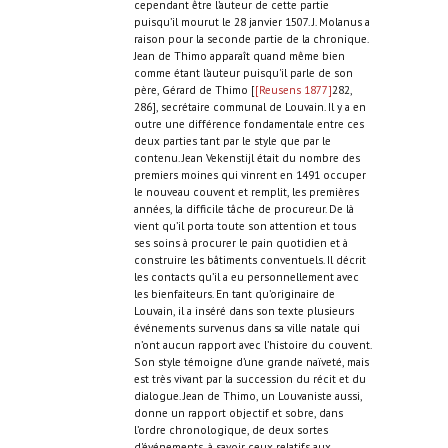
cependant être l’auteur de cette partie
puisqu’il mourut le 28 janvier 1507. J. Molanus a
raison pour la seconde partie de la chronique.
Jean de Thimo apparaît quand même bien
comme étant l’auteur puisqu'il parle de son
père, Gérard de Thimo [
[Reusens 1877]
282,
286], secrétaire communal de Louvain. Il y a en
outre une différence fondamentale entre ces
deux parties tant par le style que par le
contenu. Jean Vekenstijl était du nombre des
premiers moines qui vinrent en 1491 occuper
le nouveau couvent et remplit, les premières
années, la difficile tâche de procureur. De là
vient qu’il porta toute son attention et tous
ses soins à procurer le pain quotidien et à
construire les bâtiments conventuels. Il décrit
les contacts qu’il a eu personnellement avec
les bienfaiteurs. En tant qu’originaire de
Louvain, il a inséré dans son texte plusieurs
événements survenus dans sa ville natale qui
n’ont aucun rapport avec l’histoire du couvent.
Son style témoigne d’une grande naïveté, mais
est très vivant par la succession du récit et du
dialogue. Jean de Thimo, un Louvaniste aussi,
donne un rapport objectif et sobre, dans
l’ordre chronologique, de deux sortes
d'événements, à savoir ceux relatifs aux