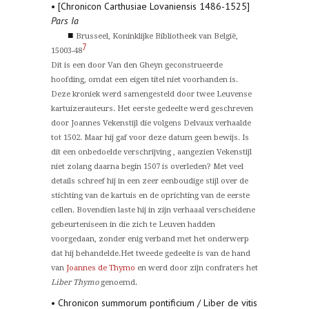
• [Chronicon Carthusiae Lovaniensis 1486-1525]
Pars Ia
■
Brusseel, Koninklijke Bibliotheek van België,
7
15003-48
Dit is een door Van den Gheyn geconstrueerde
hoofding, omdat een eigen titel niet voorhanden is.
Deze kroniek werd samengesteld door twee Leuvense
kartuizerauteurs. Het eerste gedeelte werd geschreven
door Joannes Vekenstijl die volgens Delvaux verhaalde
tot 1502. Maar hij gaf voor deze datum geen bewijs. Is
dit een onbedoelde verschrijving , aangezien Vekenstijl
niet zolang daarna begin 1507 is overleden? Met veel
details schreef hij in een zeer eenboudige stijl over de
stichting van de kartuis en de oprichting van de eerste
cellen. Bovendien laste hij in zijn verhaaal verscheidene
gebeurteniseen in die zich te Leuven hadden
voorgedaan, zonder enig verband met het onderwerp
dat hij behandelde.Het tweede gedeelte is van de hand
van
Joannes de Thymo
en werd door zijn confraters het
.
Liber Thymo
genoemd
• Chronicon summorum pontificium / Liber de vitis