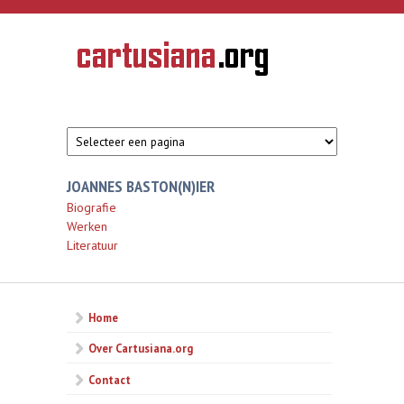
Overslaan en naar de inhoud gaan
CARTUSIANA
Geschiedenis
van de
kartuizerorde
in de
Nederlanden
JOANNES BASTON(N)IER
Biografie
Werken
Literatuur
Home
Over Cartusiana.org
Contact