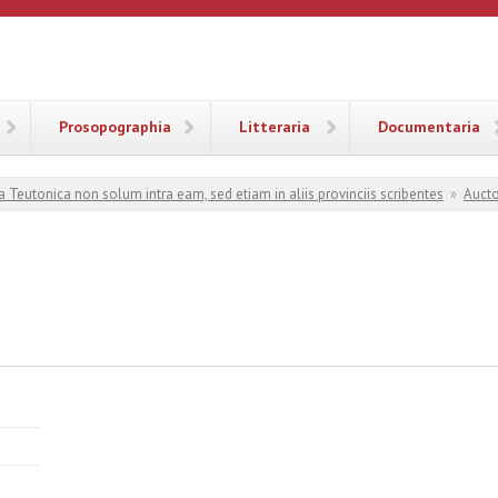
ANA
Prosopographia
Litteraria
Documentaria
a Teutonica non solum intra eam, sed etiam in aliis provinciis scribentes
»
Aucto