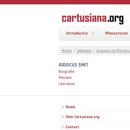
Overslaan en naar de inhoud gaan
CARTUSI
Geschiedenis
van de
kartuizerorde
in de
Nederlanden
Introductio
Monasticon
U bent hier
Home
»
Litteraria
»
Auctores ex Provinci
JUDOCUS SMIT
Biografie
Werken
Literatuur
Home
Over Cartusiana.org
Contact