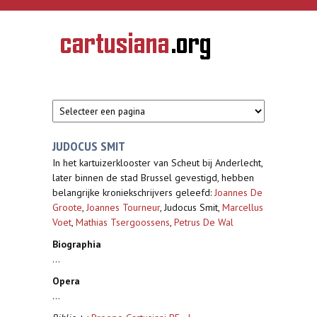
Overslaan en naar de inhoud gaan
CARTUSIANA
Geschiedenis
van de
kartuizerorde
in de
Nederlanden
JUDOCUS SMIT
In het kartuizerklooster van Scheut bij Anderlecht,
later binnen de stad Brussel gevestigd, hebben
belangrijke kroniekschrijvers geleefd:
Joannes De
Groote
,
Joannes Tourneur
, Judocus Smit,
Marcellus
Voet
,
Mathias Tsergoossens
,
Petrus De Wal
Biographia
...
Opera
...