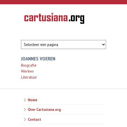
Overslaan en naar de inhoud gaan
CARTUSIANA
Geschiedenis
van de
kartuizerorde
in de
Nederlanden
JOANNES VOEREN
Biografie
Werken
Literatuur
Home
Over Cartusiana.org
Contact