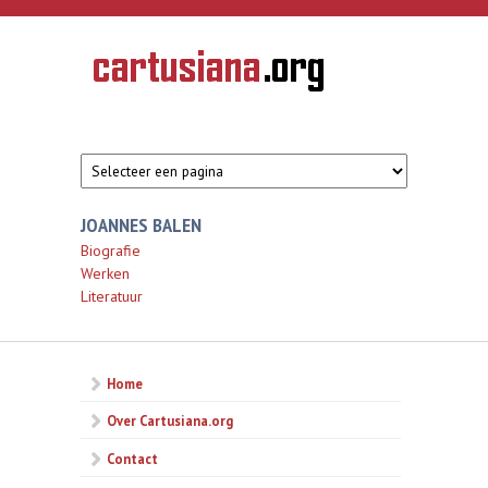
Overslaan en naar de inhoud gaan
CARTUSIANA
Geschiedenis
van de
kartuizerorde
in de
Nederlanden
JOANNES BALEN
Biografie
Werken
Literatuur
Home
Over Cartusiana.org
Contact