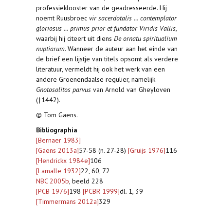
professieklooster van de geadresseerde. Hij
noemt Ruusbroec
vir sacerdotalis … contemplator
gloriosus … primus prior et fundator Viridis Vallis
,
waarbij hij citeert uit diens
De ornatu spiritualium
nuptiarum
. Wanneer de auteur aan het einde van
de brief een lijstje van titels opsomt als verdere
literatuur, vermeldt hij ook het werk van een
andere Groenendaalse regulier, namelijk
Gnotosolitos parvus
van Arnold van Gheyloven
(†1442).
© Tom Gaens.
Bibliographia
[Bernaer 1983]
[Gaens 2013a]
57-58 (n. 27-28)
[Gruijs 1976]
116
[Hendrickx 1984e]
106
[Lamalle 1932]
22, 60, 72
NBC 2005b
, beeld 228
[PCB 1976]
198
[PCBR 1999]
dl. 1, 39
[Timmermans 2012a]
329