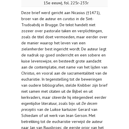
15e eeuw), fol. 225r-233r
Deze brief werd gericht aan Nicasius (†1471),
broer van de auteur en
curatus
in de Sint-
Trudoabdij in Brugge. De tekst handelt niet
zozeer over pastorale taken en verplichtingen,
zoals de titel doet vermoeden, maar eerder over
de manier waarop het leven van een
zielenherder best ingericht wordt. De auteur legt
de nadruk op goed onderricht en een sobere en
kuise levenswijze, en besteedt grote aandacht
aan de contemplatie, met name van het lijden van
Christus, en vooral aan de sacramentaliteit van de
eucharistie. In tegenstelling tot de beweringen
van oudere bibliografen, stelde Knibber zijn brief
niet samen met citaten uit de Bijbel en uit
kerkvaders, maar citeerde hij integendeel eerder
eigentijdse literatuur, zoals bijv. uit
De decem
preceptis
van de Luikse kartuizer Gerard van
Schiedam of uit werk van Jean Gerson. Met
betrekking tot de eucharistie verwijst de auteur
naar Jan van Ruusbroec, de eerste prior van het