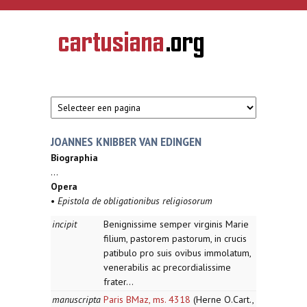
Overslaan en naar de inhoud gaan
CARTUSIANA
Geschiedenis
van de
kartuizerorde
in de
Nederlanden
JOANNES KNIBBER VAN EDINGEN
Biographia
...
Opera
•
Epistola de obligationibus religiosorum
incipit
Benignissime semper virginis Marie
filium, pastorem pastorum, in crucis
patibulo pro suis ovibus immolatum,
venerabilis ac precordialissime
frater...
manuscripta
Paris BMaz, ms. 4318
(Herne O.Cart.,