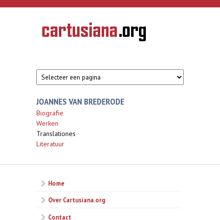
Overslaan en naar de inhoud gaan
CARTUSIANA
Geschiedenis
van de
kartuizerorde
in de
Nederlanden
JOANNES VAN BREDERODE
Biografie
Werken
Translationes
Literatuur
Home
Over Cartusiana.org
Contact