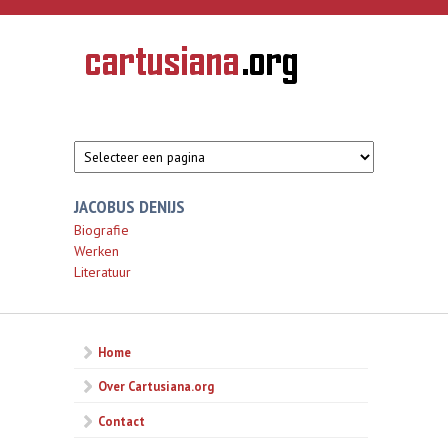
Overslaan en naar de inhoud gaan
CARTUSIANA
Geschiedenis
van de
kartuizerorde
in de
Nederlanden
JACOBUS DENIJS
Biografie
Werken
Literatuur
Home
Over Cartusiana.org
Contact