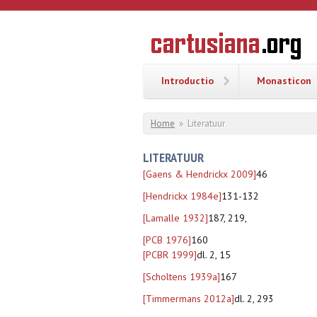
Overslaan en naar de inhoud gaan
CARTUSI
Geschiedenis
van de
kartuizerorde
in de
Nederlanden
Introductio
Monasticon
U bent hier
Home
»
Literatuur
LITERATUUR
[Gaens & Hendrickx 2009]
46
[Hendrickx 1984e]
131-132
[Lamalle 1932]
187, 219,
[PCB 1976]
160
[PCBR 1999]
dl. 2, 15
[Scholtens 1939a]
167
[Timmermans 2012a]
dl. 2, 293