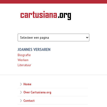
Overslaan en naar de inhoud gaan
CARTUSIANA
Geschiedenis
van de
kartuizerorde
in de
Nederlanden
JOANNES VERSAREN
Biografie
Werken
Literatuur
Home
Over Cartusiana.org
Contact