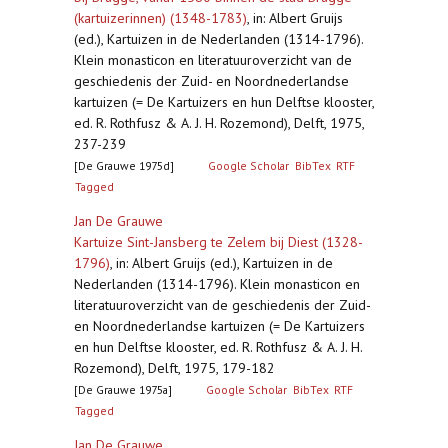
(kartuizerinnen) (1348-1783)
,
in: Albert Gruijs
(ed.), Kartuizen in de Nederlanden (1314-1796).
Klein monasticon en literatuuroverzicht van de
geschiedenis der Zuid- en Noordnederlandse
kartuizen (= De Kartuizers en hun Delftse klooster,
ed. R. Rothfusz & A. J. H. Rozemond), Delft, 1975,
237-239
[De Grauwe 1975d]
Google Scholar
BibTex
RTF
Tagged
Jan De Grauwe
Kartuize Sint-Jansberg te Zelem bij Diest (1328-
1796)
,
in: Albert Gruijs (ed.), Kartuizen in de
Nederlanden (1314-1796). Klein monasticon en
literatuuroverzicht van de geschiedenis der Zuid-
en Noordnederlandse kartuizen (= De Kartuizers
en hun Delftse klooster, ed. R. Rothfusz & A. J. H.
Rozemond), Delft, 1975, 179-182
[De Grauwe 1975a]
Google Scholar
BibTex
RTF
Tagged
Jan De Grauwe