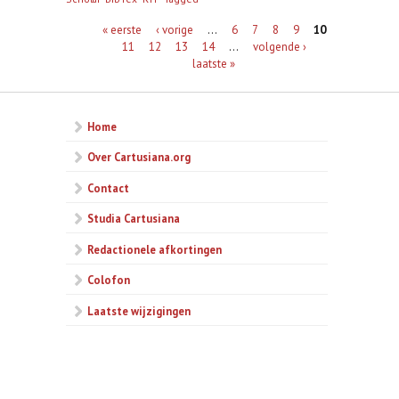
Pagina's
« eerste
‹ vorige
…
6
7
8
9
10
11
12
13
14
…
volgende ›
laatste »
Home
Over Cartusiana.org
Contact
Studia Cartusiana
Redactionele afkortingen
Colofon
Laatste wijzigingen