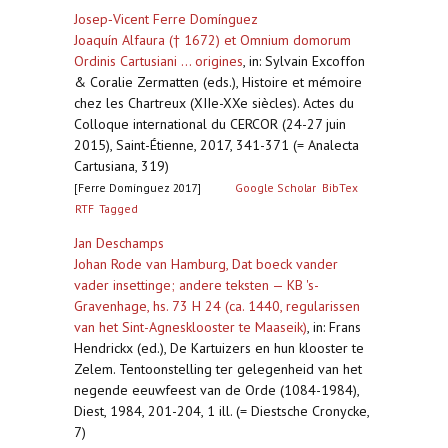
Josep‐Vicent Ferre Domínguez
Joaquín Alfaura († 1672) et Omnium domorum
Ordinis Cartusiani ... origines
,
in: Sylvain Excoffon
& Coralie Zermatten (eds.), Histoire et mémoire
chez les Chartreux (XIIe-XXe siècles). Actes du
Colloque international du CERCOR (24-27 juin
2015), Saint-Étienne, 2017, 341-371 (= Analecta
Cartusiana, 319)
[Ferre Domínguez 2017]
Google Scholar
BibTex
RTF
Tagged
Jan Deschamps
Johan Rode van Hamburg, Dat boeck vander
vader insettinge; andere teksten — KB 's-
Gravenhage, hs. 73 H 24 (ca. 1440, regularissen
van het Sint-Agnesklooster te Maaseik)
,
in: Frans
Hendrickx (ed.), De Kartuizers en hun klooster te
Zelem. Tentoonstelling ter gelegenheid van het
negende eeuwfeest van de Orde (1084-1984),
Diest, 1984, 201-204, 1 ill. (= Diestsche Cronycke,
7)