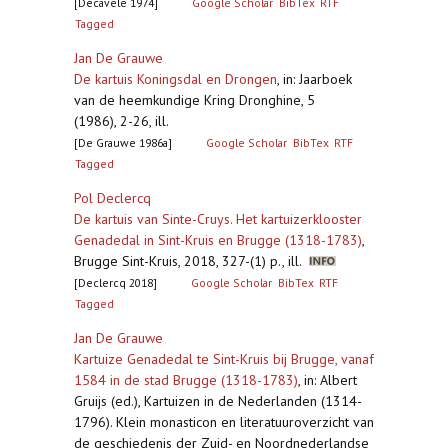
[Decavele 1974]
Google Scholar
BibTex
RTF
Tagged
Jan De Grauwe
De kartuis Koningsdal en Drongen
,
in: Jaarboek
van de heemkundige Kring Dronghine, 5
(1986), 2-26, ill.
[De Grauwe 1986a]
Google Scholar
BibTex
RTF
Tagged
Pol Declercq
De kartuis van Sinte-Cruys. Het kartuizerklooster
Genadedal in Sint-Kruis en Brugge (1318-1783)
,
Brugge Sint-Kruis, 2018, 327-(1) p., ill.
[Declercq 2018]
Google Scholar
BibTex
RTF
Tagged
Jan De Grauwe
Kartuize Genadedal te Sint-Kruis bij Brugge, vanaf
1584 in de stad Brugge (1318-1783)
,
in: Albert
Gruijs (ed.), Kartuizen in de Nederlanden (1314-
1796). Klein monasticon en literatuuroverzicht van
de geschiedenis der Zuid- en Noordnederlandse