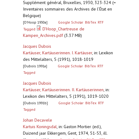
Supplément général, Bruxelles, 1930, 323-324 (=
Inventaires sommaires des Archives de l’État en
Belgique)
[D’Hoop 1930a]
Google Scholar
BibTex
RTF
D’Hoop_Chartreuse de
Tagged
Kampen_Archives.pdf
(3.37 MB)
Jacques Dubois
Kartäuser, Kartäuserinnen. I. Kartäuser
,
in: Lexikon
des Mittelalters, 5 (1991), 1018-1019
[Dubois 1991a]
Google Scholar
BibTex
RTF
Tagged
Jacques Dubois
Kartäuser, Kartäuserinnen. II. Kartäuserinnen
,
in:
Lexikon des Mittelalters, 5 (1991), 1019-1020
[Dubois 1991b]
Google Scholar
BibTex
RTF
Tagged
Johan Decavele
Kartuis Koningsdal
,
in: Gaston Mortier (ed.),
Duizend jaar Ekkergem, Gent, 1974, 51-53, ill.