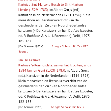
Kartuize Sint-Martens-Bosch te Sint-Martens
Lierde (1329-1783)
,
in: Albert Gruijs (ed.),
Kartuizen in de Nederlanden (1314-1796). Klein
monasticon en literatuuroverzicht van de
geschiedenis der Zuid- en Noordnederlandse
kartuizen (= De Kartuizers en hun Delftse klooster,
ed. R. Rothfusz & A. J. H. Rozemond), Delft, 1975,
185-187
[De Grauwe 1975e]
Google Scholar
BibTex
RTF
Tagged
Jan De Grauwe
Kartuize 's-Koningsdale, aanvankelijk buiten, sinds
1584 binnen Gent (1328-1783)
,
in: Albert Gruijs
(ed.), Kartuizen in de Nederlanden (1314-1796).
Klein monasticon en literatuuroverzicht van de
geschiedenis der Zuid- en Noordnederlandse
kartuizen (= De Kartuizers en hun Delftse klooster,
ed. R. Rothfusz & A. J. H. Rozemond), Delft, 1975,
182-185
[De Grauwe 1975f]
Google Scholar
BibTex
RTF