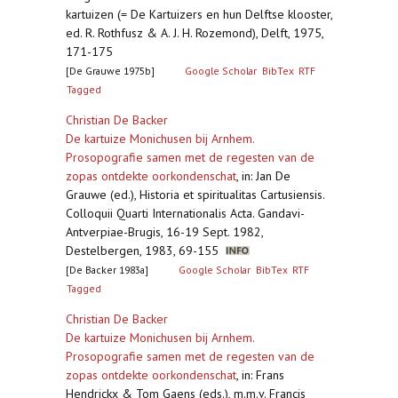
kartuizen (= De Kartuizers en hun Delftse klooster,
ed. R. Rothfusz & A. J. H. Rozemond), Delft, 1975,
171-175
[De Grauwe 1975b]
Google Scholar
BibTex
RTF
Tagged
Christian De Backer
De kartuize Monichusen bij Arnhem.
Prosopografie samen met de regesten van de
zopas ontdekte oorkondenschat
,
in: Jan De
Grauwe (ed.), Historia et spiritualitas Cartusiensis.
Colloquii Quarti Internationalis Acta. Gandavi-
Antverpiae-Brugis, 16-19 Sept. 1982,
Destelbergen, 1983, 69-155
[De Backer 1983a]
Google Scholar
BibTex
RTF
Tagged
Christian De Backer
De kartuize Monichusen bij Arnhem.
Prosopografie samen met de regesten van de
zopas ontdekte oorkondenschat
,
in: Frans
Hendrickx & Tom Gaens (eds.), m.m.v. Francis