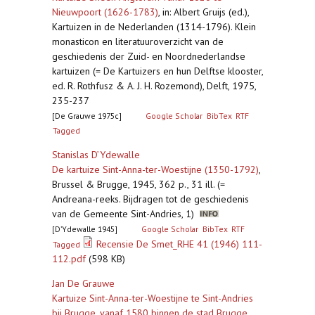
Nieuwpoort (1626-1783)
,
in: Albert Gruijs (ed.),
Kartuizen in de Nederlanden (1314-1796). Klein
monasticon en literatuuroverzicht van de
geschiedenis der Zuid- en Noordnederlandse
kartuizen (= De Kartuizers en hun Delftse klooster,
ed. R. Rothfusz & A. J. H. Rozemond), Delft, 1975,
235-237
[De Grauwe 1975c]
Google Scholar
BibTex
RTF
Tagged
Stanislas D’Ydewalle
De kartuize Sint-Anna-ter-Woestijne (1350-1792)
,
Brussel & Brugge, 1945, 362 p., 31 ill. (=
Andreana-reeks. Bijdragen tot de geschiedenis
van de Gemeente Sint-Andries, 1)
[D’Ydewalle 1945]
Google Scholar
BibTex
RTF
Recensie De Smet_RHE 41 (1946) 111-
Tagged
112.pdf
(598 KB)
Jan De Grauwe
Kartuize Sint-Anna-ter-Woestijne te Sint-Andries
bij Brugge, vanaf 1580 binnen de stad Brugge