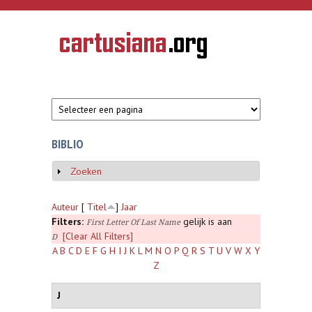
Overslaan en naar de inhoud gaan
CARTUSIANA
Geschiedenis
van de
kartuizerorde
in de
Nederlanden
BIBLIO
Zoeken
Weergeven
Auteur
[
Titel
]
Jaar
Filters:
gelijk is aan
First Letter Of Last Name
[Clear All Filters]
D
A
B
C
D
E
F
G
H
I
J
K
L
M
N
O
P
Q
R
S
T
U
V
W
X
Y
Z
J