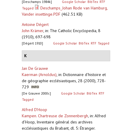
[Deschamps 1984k]
Google Scholar
BibTex
RTF
Deschamps_Johan Rode van Hamburg,
Tagged
Vander insettinge.PDF
(462.51 KB)
Antoine Dégert
John Krämer
,
in: The Catholic Encyclopedia, 8
(1910), 697-698
[Dégert 1910]
Google Scholar
BibTex
RTF
Tagged
K
Jan De Grauwe
Kaerman (Arnoldus)
,
in: Dictionnaire d'histoire et
de géographie ecclésiastiques, 28 (2000), 728-
729
[De Grauwe 2000c]
Google Scholar
BibTex
RTF
Tagged
Alfred D’Hoop
Kampen. Chartreuse de Zonnenbergh
,
in: Alfred
d’Hoop, Inventaire général des archives
ecclésiastiques du Brabant, dl. 5: Étranger.