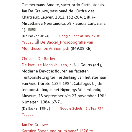
Timmermans, Amo te, sacer ordo Carthusiensis.
Jan De Grauwe, passionné de l'Ordre des
Chartreux, Leuven, 2012, 132-204, 1 ill. (=
Miscellanea Neerlandica, 38 / Studia Cartusiana,
1)
[De Backer 2012a]
Google Scholar
BibTex
RTF
De Backer_Prosopografie van
Tagged
Monichusen bij Arnhem.pdf
(849.08 KB)
Christian De Backer
De kartuize Monnikhuizen
,
in: A. J. Geurts (ed.),
Moderne Devotie: figuren en facetten.
Tentoonstelling ter herdenking van het sterfjaar
van Geert Grote 1384-1984. Catalogus bij de
tentoonstelling in het Nijmeegs Volkenkundig
Museum, 28 september t/m 23 november 1984,
Nijmegen, 1984, 67-71
[De Backer 1984b]
Google Scholar
BibTex
RTF
Tagged
Jan De Grauwe
Kartuize Sheen Anglorum vanaf 1626 te