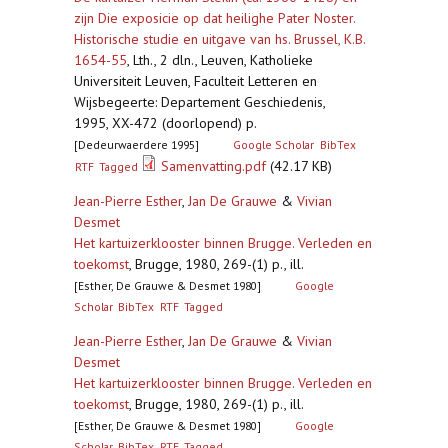
zijn Die exposicie op dat heilighe Pater Noster.
Historische studie en uitgave van hs. Brussel, K.B.
1654-55
,
Lth., 2 dln., Leuven, Katholieke
Universiteit Leuven, Faculteit Letteren en
Wijsbegeerte: Departement Geschiedenis,
1995, XX-472 (doorlopend) p.
[Dedeurwaerdere 1995]
Google Scholar
BibTex
Samenvatting.pdf
(42.17 KB)
RTF
Tagged
Jean-Pierre Esther
,
Jan De Grauwe
&
Vivian
Desmet
Het kartuizerklooster binnen Brugge. Verleden en
toekomst
,
Brugge, 1980, 269-(1) p., ill.
[Esther, De Grauwe & Desmet 1980]
Google
Scholar
BibTex
RTF
Tagged
Jean-Pierre Esther
,
Jan De Grauwe
&
Vivian
Desmet
Het kartuizerklooster binnen Brugge. Verleden en
toekomst
,
Brugge, 1980, 269-(1) p., ill.
[Esther, De Grauwe & Desmet 1980]
Google
Scholar
BibTex
RTF
Tagged