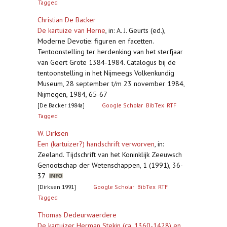
Tagged
Christian De Backer
De kartuize van Herne
,
in: A. J. Geurts (ed.),
Moderne Devotie: figuren en facetten.
Tentoonstelling ter herdenking van het sterfjaar
van Geert Grote 1384-1984. Catalogus bij de
tentoonstelling in het Nijmeegs Volkenkundig
Museum, 28 september t/m 23 november 1984,
Nijmegen, 1984, 65-67
[De Backer 1984a]
Google Scholar
BibTex
RTF
Tagged
W. Dirksen
Een (kartuizer?) handschrift verworven
,
in:
Zeeland. Tijdschrift van het Koninklijk Zeeuwsch
Genootschap der Wetenschappen, 1 (1991), 36-
37
[Dirksen 1991]
Google Scholar
BibTex
RTF
Tagged
Thomas Dedeurwaerdere
De kartuizer Herman Stekin (ca. 1360-1428) en