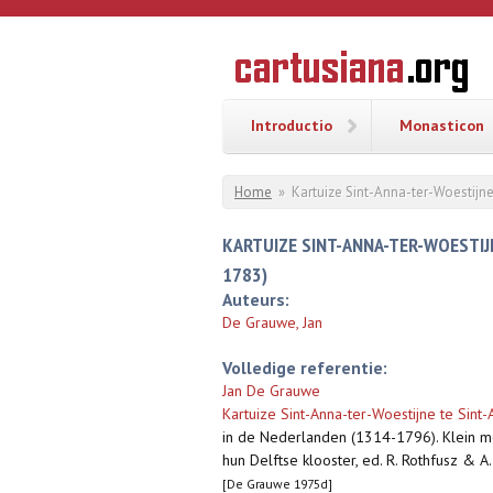
Overslaan en naar de inhoud gaan
CARTUSI
Geschiedenis
van de
kartuizerorde
in de
Nederlanden
Introductio
Monasticon
U bent hier
Home
»
Kartuize Sint-Anna-ter-Woestijne
KARTUIZE SINT-ANNA-TER-WOESTIJN
1783)
Auteurs:
De Grauwe, Jan
Volledige referentie:
Jan De Grauwe
Kartuize Sint-Anna-ter-Woestijne te Sint
in de Nederlanden (1314-1796). Klein mo
hun Delftse klooster, ed. R. Rothfusz & A
[De Grauwe 1975d]