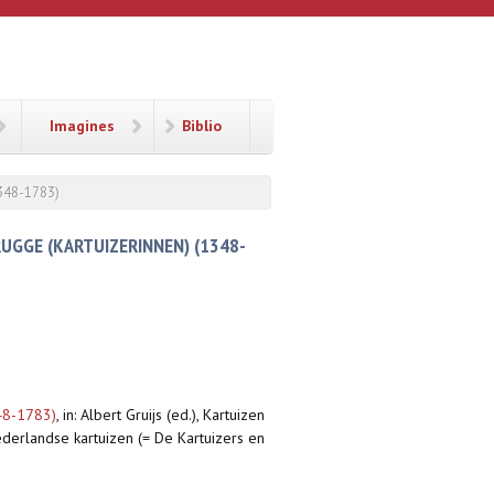
Imagines
Biblio
1348-1783)
RUGGE (KARTUIZERINNEN) (1348-
348-1783)
,
in: Albert Gruijs (ed.), Kartuizen
derlandse kartuizen (= De Kartuizers en