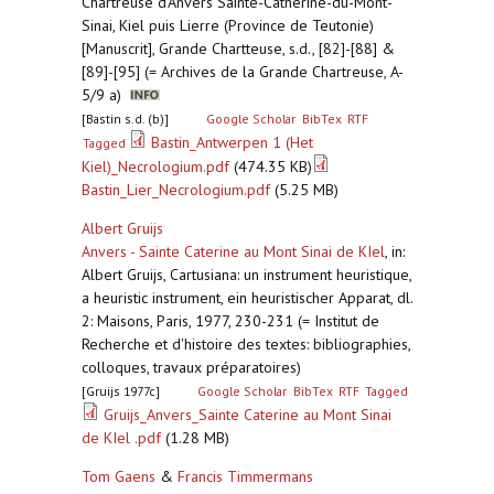
Chartreuse d’Anvers Sainte-Cathérine-du-Mont-
Sinai, Kiel puis Lierre (Province de Teutonie)
[Manuscrit], Grande Chartteuse, s.d., [82]-[88] &
[89]-[95] (= Archives de la Grande Chartreuse, A-
5/9 a)
[Bastin s.d. (b)]
Google Scholar
BibTex
RTF
Bastin_Antwerpen 1 (Het
Tagged
Kiel)_Necrologium.pdf
(474.35 KB)
Bastin_Lier_Necrologium.pdf
(5.25 MB)
Albert Gruijs
Anvers - Sainte Caterine au Mont Sinai de KIel
,
in:
Albert Gruijs, Cartusiana: un instrument heuristique,
a heuristic instrument, ein heuristischer Apparat, dl.
2: Maisons, Paris, 1977, 230-231 (= Institut de
Recherche et d'histoire des textes: bibliographies,
colloques, travaux préparatoires)
[Gruijs 1977c]
Google Scholar
BibTex
RTF
Tagged
Gruijs_Anvers_Sainte Caterine au Mont Sinai
de KIel .pdf
(1.28 MB)
Tom Gaens
&
Francis Timmermans