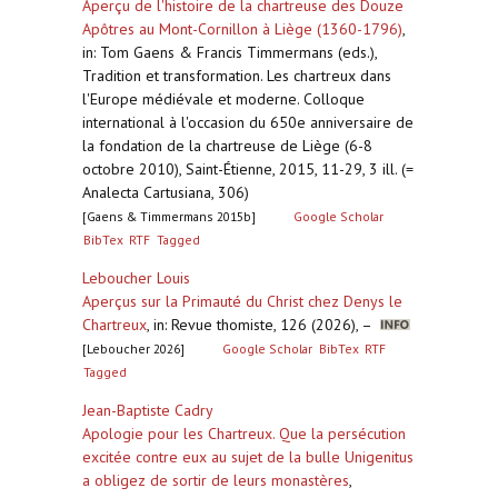
Aperçu de l'histoire de la chartreuse des Douze
Apôtres au Mont-Cornillon à Liège (1360-1796)
,
in: Tom Gaens & Francis Timmermans (eds.),
Tradition et transformation. Les chartreux dans
l'Europe médiévale et moderne. Colloque
international à l'occasion du 650e anniversaire de
la fondation de la chartreuse de Liège (6-8
octobre 2010), Saint-Étienne, 2015, 11-29, 3 ill. (=
Analecta Cartusiana, 306)
[Gaens & Timmermans 2015b]
Google Scholar
BibTex
RTF
Tagged
Leboucher Louis
Aperçus sur la Primauté du Christ chez Denys le
Chartreux
,
in: Revue thomiste, 126 (2026), –
[Leboucher 2026]
Google Scholar
BibTex
RTF
Tagged
Jean-Baptiste Cadry
Apologie pour les Chartreux. Que la persécution
excitée contre eux au sujet de la bulle Unigenitus
a obligez de sortir de leurs monastères
,