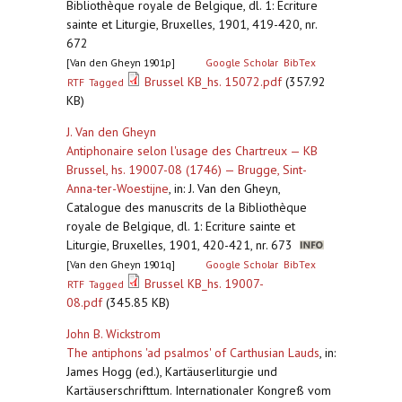
Bibliothèque royale de Belgique, dl. 1: Ecriture
sainte et Liturgie, Bruxelles, 1901, 419-420, nr.
672
[Van den Gheyn 1901p]
Google Scholar
BibTex
Brussel KB_hs. 15072.pdf
(357.92
RTF
Tagged
KB)
J. Van den Gheyn
Antiphonaire selon l'usage des Chartreux — KB
Brussel, hs. 19007-08 (1746) — Brugge, Sint-
Anna-ter-Woestijne
,
in: J. Van den Gheyn,
Catalogue des manuscrits de la Bibliothèque
royale de Belgique, dl. 1: Ecriture sainte et
Liturgie, Bruxelles, 1901, 420-421, nr. 673
[Van den Gheyn 1901q]
Google Scholar
BibTex
Brussel KB_hs. 19007-
RTF
Tagged
08.pdf
(345.85 KB)
John B. Wickstrom
The antiphons 'ad psalmos' of Carthusian Lauds
,
in:
James Hogg (ed.), Kartäuserliturgie und
Kartäuserschrifttum. Internationaler Kongreß vom