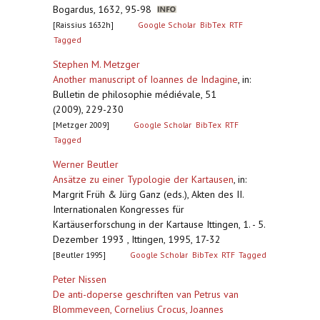
Bogardus, 1632, 95-98
[Raissius 1632h]
Google Scholar
BibTex
RTF
Tagged
Stephen M. Metzger
Another manuscript of Ioannes de Indagine
,
in:
Bulletin de philosophie médiévale, 51
(2009), 229-230
[Metzger 2009]
Google Scholar
BibTex
RTF
Tagged
Werner Beutler
Ansätze zu einer Typologie der Kartausen
,
in:
Margrit Früh & Jürg Ganz (eds.), Akten des II.
Internationalen Kongresses für
Kartäuserforschung in der Kartause Ittingen, 1. - 5.
Dezember 1993 , Ittingen, 1995, 17-32
[Beutler 1995]
Google Scholar
BibTex
RTF
Tagged
Peter Nissen
De anti-doperse geschriften van Petrus van
Blommeveen, Cornelius Crocus, Joannes