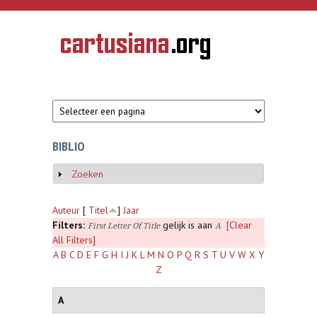
Overslaan en naar de inhoud gaan
CARTUSIANA
Geschiedenis
van de
kartuizerorde
in de
Nederlanden
BIBLIO
Zoeken
Weergeven
Auteur
[
Titel
]
Jaar
Filters:
gelijk is aan
[Clear
First Letter Of Title
A
All Filters]
A
B
C
D
E
F
G
H
I
J
K
L
M
N
O
P
Q
R
S
T
U
V
W
X
Y
Z
A