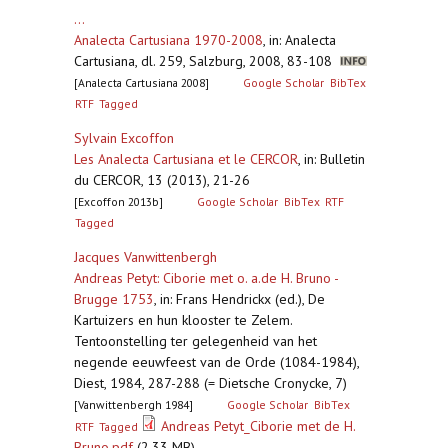
...
Analecta Cartusiana 1970-2008
,
in: Analecta
Cartusiana, dl. 259, Salzburg, 2008, 83-108
[Analecta Cartusiana 2008]
Google Scholar
BibTex
RTF
Tagged
Sylvain Excoffon
Les Analecta Cartusiana et le CERCOR
,
in: Bulletin
du CERCOR, 13 (2013), 21-26
[Excoffon 2013b]
Google Scholar
BibTex
RTF
Tagged
Jacques Vanwittenbergh
Andreas Petyt: Ciborie met o. a.de H. Bruno -
Brugge 1753
,
in: Frans Hendrickx (ed.), De
Kartuizers en hun klooster te Zelem.
Tentoonstelling ter gelegenheid van het
negende eeuwfeest van de Orde (1084-1984),
Diest, 1984, 287-288 (= Dietsche Cronycke, 7)
[Vanwittenbergh 1984]
Google Scholar
BibTex
Andreas Petyt_Ciborie met de H.
RTF
Tagged
Bruno.pdf
(2.33 MB)