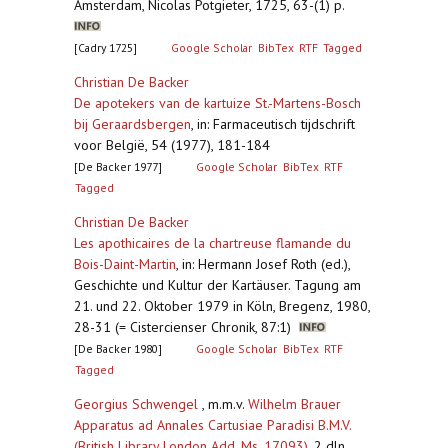
Amsterdam, Nicolas Potgieter, 1725, 63-(1) p.
[Cadry 1725]
Google Scholar
BibTex
RTF
Tagged
Christian De Backer
De apotekers van de kartuize St.-Martens-Bosch
bij Geraardsbergen
,
in: Farmaceutisch tijdschrift
voor België, 54 (1977), 181-184
[De Backer 1977]
Google Scholar
BibTex
RTF
Tagged
Christian De Backer
Les apothicaires de la chartreuse flamande du
Bois-Daint-Martin
,
in: Hermann Josef Roth (ed.),
Geschichte und Kultur der Kartäuser. Tagung am
21. und 22. Oktober 1979 in Köln, Bregenz, 1980,
28-31 (= Cistercienser Chronik, 87:1)
[De Backer 1980]
Google Scholar
BibTex
RTF
Tagged
Georgius Schwengel
, m.m.v.
Wilhelm Brauer
Apparatus ad Annales Cartusiae Paradisi B.M.V.
(British Library London Add. Ms. 17093)
,
2 dln.,