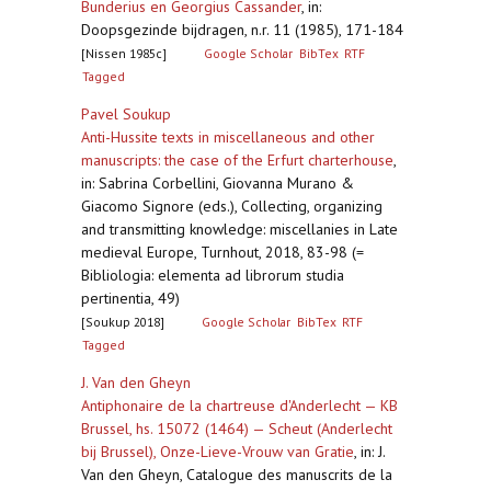
Bunderius en Georgius Cassander
,
in:
Doopsgezinde bijdragen, n.r. 11 (1985), 171-184
[Nissen 1985c]
Google Scholar
BibTex
RTF
Tagged
Pavel Soukup
Anti-Hussite texts in miscellaneous and other
manuscripts: the case of the Erfurt charterhouse
,
in: Sabrina Corbellini, Giovanna Murano &
Giacomo Signore (eds.), Collecting, organizing
and transmitting knowledge: miscellanies in Late
medieval Europe, Turnhout, 2018, 83-98 (=
Bibliologia: elementa ad librorum studia
pertinentia, 49)
[Soukup 2018]
Google Scholar
BibTex
RTF
Tagged
J. Van den Gheyn
Antiphonaire de la chartreuse d'Anderlecht — KB
Brussel, hs. 15072 (1464) — Scheut (Anderlecht
bij Brussel), Onze-Lieve-Vrouw van Gratie
,
in: J.
Van den Gheyn, Catalogue des manuscrits de la