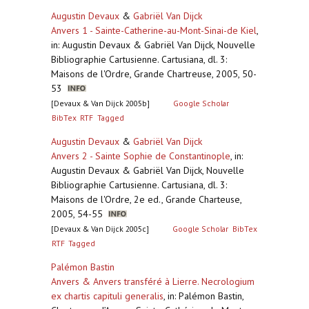
Augustin Devaux
&
Gabriël Van Dijck
Anvers 1 - Sainte-Catherine-au-Mont-Sinai-de Kiel
,
in: Augustin Devaux & Gabriël Van Dijck, Nouvelle
Bibliographie Cartusienne. Cartusiana, dl. 3:
Maisons de l'Ordre, Grande Chartreuse, 2005, 50-
53
[Devaux & Van Dijck 2005b]
Google Scholar
BibTex
RTF
Tagged
Augustin Devaux
&
Gabriël Van Dijck
Anvers 2 - Sainte Sophie de Constantinople
,
in:
Augustin Devaux & Gabriël Van Dijck, Nouvelle
Bibliographie Cartusienne. Cartusiana, dl. 3:
Maisons de l'Ordre, 2e ed., Grande Charteuse,
2005, 54-55
[Devaux & Van Dijck 2005c]
Google Scholar
BibTex
RTF
Tagged
Palémon Bastin
Anvers & Anvers transféré à Lierre. Necrologium
ex chartis capituli generalis
,
in: Palémon Bastin,