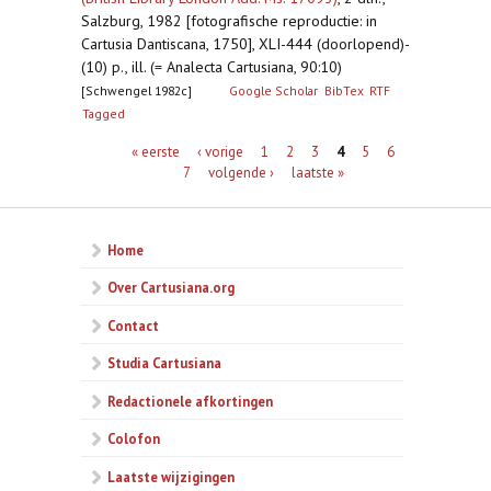
Salzburg, 1982 [fotografische reproductie: in
Cartusia Dantiscana, 1750], XLI-444 (doorlopend)-
(10) p., ill. (= Analecta Cartusiana, 90:10)
[Schwengel 1982c]
Google Scholar
BibTex
RTF
Tagged
Pagina's
« eerste
‹ vorige
1
2
3
4
5
6
7
volgende ›
laatste »
Home
Over Cartusiana.org
Contact
Studia Cartusiana
Redactionele afkortingen
Colofon
Laatste wijzigingen