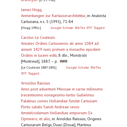
James Hogg
Anmerkungen zur Kartäuserarchitektur
,
in: Analecta
Cartusiana, n.s. 5 (1991), 71-84
[Hogg 1991c]
Google Scholar
BibTex
RTF
Tagged
Carolus Le Couteulx
Annales Ordinis Cartusiensis ab anno 1084 ad
annum 1429 nunc primum a monachis ejusdem
Ordinis in lucem editi
,
8 dln., Monstrolii
[Montreuil], 1887, – p.
[Le Couteulx 1887-1891]
Google Scholar
BibTex
RTF
Tagged
Arnoldus Raissius
Anno post aduentum Messiae in carne millesimo
trecentesimo nonagesimo-tertio Guilielmus
Palatinus comes Hollandiae fundat Cartusiam
Portis-salutis Sancti Andreae secus
Amstelrodamum Hollandiae emporium. Ex
Opmeero, et aliis
,
in: Arnoldus Raissius, Origines
Cartusiarum Belgii, Duaci [Douai], Martinus