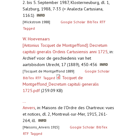
2. bis 5. September 1987, Klosterneuburg, dl. 1,
Salzburg, 1988, 7-33 (= Analecta Cartusiana,
116:1)
[Wickstrom 1988]
Google Scholar
BibTex
RTF
Tagged
W. Hoevenaars
[Antonius Tocquet de Montgeffond]: Decretum
capituli gneralis Ordinis Cartusiensis anni 1725
,
in:
Archief voor de geschiedenis van het
aartsbisdom Utrecht, 17 (1889), 450-456
[Tocquet de Montgeffond 1889]
Google Scholar
Tocquet de
BibTex
RTF
Tagged
Montgeffond_Decretum capituli generalis
1725.pdf
(259.09 KB)
...
Anvers
,
in: Maisons de l’Ordre des Chartreux: vues
et notices, dl. 2, Montreuil-sur-Mer, 1915, 261-
264, ill.
[Maisons_Anvers 1915]
Google Scholar
BibTex
RTF
Tagged