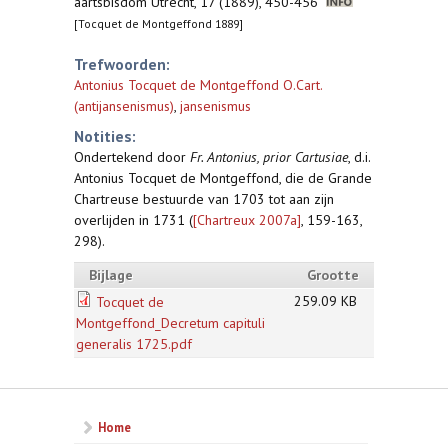
aartsbisdom Utrecht, 17 (1889), 450-456
[Tocquet de Montgeffond 1889]
Trefwoorden:
Antonius Tocquet de Montgeffond O.Cart.
(antijansenismus)
,
jansenismus
Notities:
Ondertekend door
Fr. Antonius, prior Cartusiae
, d.i.
Antonius Tocquet de Montgeffond, die de Grande
Chartreuse bestuurde van 1703 tot aan zijn
overlijden in 1731 (
[Chartreux 2007a]
, 159-163,
298).
Bijlage
Grootte
259.09 KB
Tocquet de
Montgeffond_Decretum capituli
generalis 1725.pdf
Home