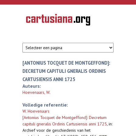
Overslaan en naar de inhoud gaan
CARTUSIANA
Geschiedenis
van de
kartuizerorde
in de
Nederlanden
[ANTONIUS TOCQUET DE MONTGEFFOND]:
DECRETUM CAPITULI GNERALIS ORDINIS
CARTUSIENSIS ANNI 1725
Auteurs:
Hoevenaars, W.
Volledige referentie:
W. Hoevenaars
[Antonius Tocquet de Montgeffond]: Decretum
capituli gneralis Ordinis Cartusiensis anni 1725
,
in:
Archief voor de geschiedenis van het