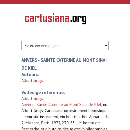
Overslaan en naar de inhoud gaan
CARTUSIANA
Geschiedenis
van de
kartuizerorde
in de
Nederlanden
ANVERS - SAINTE CATERINE AU MONT SINAI
DE KIEL
Auteurs:
Albert Gruijs
Volledige referentie:
Albert Gruijs
Anvers - Sainte Caterine au Mont Sinai de KIel
,
in:
Albert Gruijs, Cartusiana: un instrument heuristique,
a heuristic instrument, ein heuristischer Apparat, dl.
2: Maisons, Paris, 1977, 230-231 (= Institut de
Recherche et d'histoire des textes: bibliographies,