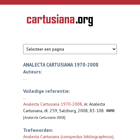
Overslaan en naar de inhoud gaan
CARTUSIANA
Geschiedenis
van de
kartuizerorde
in de
Nederlanden
ANALECTA CARTUSIANA 1970-2008
Auteurs:
...
Volledige referentie:
...
Analecta Cartusiana 1970-2008
,
in: Analecta
Cartusiana, dl. 259, Salzburg, 2008, 83-108
[Analecta Cartusiana 2008]
Trefwoorden:
Analecta Cartusiana (conspectus bibliographicus)
,