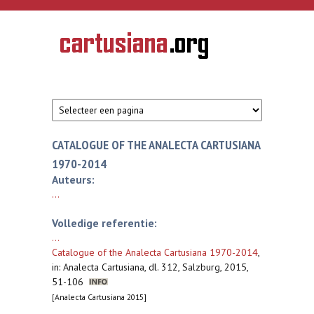
Overslaan en naar de inhoud gaan
CARTUSIANA
Geschiedenis
van de
kartuizerorde
in de
Nederlanden
CATALOGUE OF THE ANALECTA CARTUSIANA
1970-2014
Auteurs:
...
Volledige referentie:
...
Catalogue of the Analecta Cartusiana 1970-2014
,
in: Analecta Cartusiana, dl. 312, Salzburg, 2015,
51-106
[Analecta Cartusiana 2015]