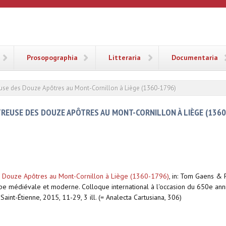
ANA
Prosopographia
Litteraria
Documentaria
treuse des Douze Apôtres au Mont-Cornillon à Liège (1360-1796)
RTREUSE DES DOUZE APÔTRES AU MONT-CORNILLON À LIÈGE (1360
es Douze Apôtres au Mont-Cornillon à Liège (1360-1796)
,
in: Tom Gaens & F
ope médiévale et moderne. Colloque international à l'occasion du 650e anni
aint-Étienne, 2015, 11-29, 3 ill. (= Analecta Cartusiana, 306)