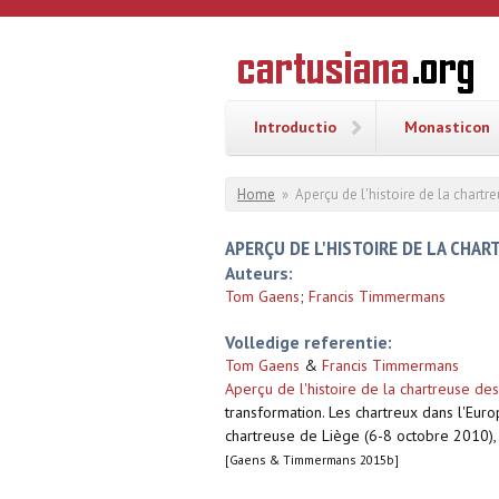
Overslaan en naar de inhoud gaan
CARTUSI
Geschiedenis
van de
kartuizerorde
in de
Nederlanden
Introductio
Monasticon
U bent hier
Home
»
Aperçu de l'histoire de la char
APERÇU DE L'HISTOIRE DE LA CHA
Auteurs:
Tom Gaens
;
Francis Timmermans
Volledige referentie:
Tom Gaens
&
Francis Timmermans
Aperçu de l'histoire de la chartreuse d
transformation. Les chartreux dans l'Eur
chartreuse de Liège (6-8 octobre 2010), S
[Gaens & Timmermans 2015b]