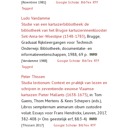
[Rowntree 1981]
Google Scholar
BibTex
RTF
Tagged
Ludo Vandamme
Studie van een kartuizerbibliotheek: de
bibliotheek van het Brugse kartuizerinnenklooster
Sint-Anna-ter-Woestijne (1348-1783)
,
Brugge,
Graduaat Rijksleergangen voor Technisch
Onderwijs: Bibliotheek-, documentatie- en
informatiewetenschappen, 1988, 69 p.
[Vandamme 1988]
Google Scholar
BibTex
RTF
Tagged
Peter Thissen
Studia lectionum. Context en praktijk van lezen en
schrijven in zeventiende-eeuwse Vlaamse
kartuizen: Pieter Mallants (1638-1675)
,
in: Tom
Gaens, Thom Mertens & Kees Schepers (eds.),
Libros sempiternum animarum cibum custodire
voluit. Essays voor Frans Hendrickx, Leuven, 2017,
382-408 (= Ons geestelijk erf, 88:3-4)
[Thissen 2017]
Google Scholar
BibTex
RTF