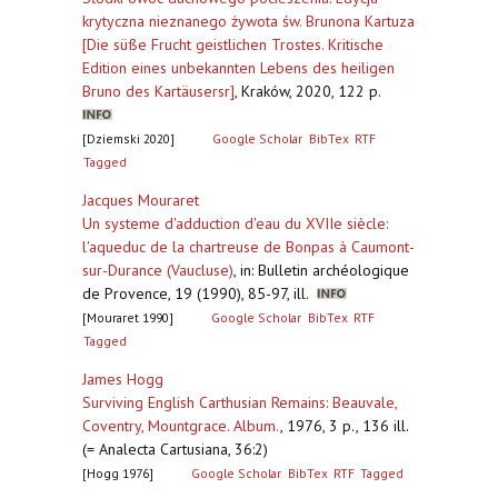
krytyczna nieznanego żywota św. Brunona Kartuza
[Die süße Frucht geistlichen Trostes. Kritische
Edition eines unbekannten Lebens des heiligen
Bruno des Kartäusersr]
,
Kraków, 2020, 122 p.
[Dziemski 2020]
Google Scholar
BibTex
RTF
Tagged
Jacques Mouraret
Un systeme d'adduction d'eau du XVIIe siècle:
l'aqueduc de la chartreuse de Bonpas à Caumont-
sur-Durance (Vaucluse)
,
in: Bulletin archéologique
de Provence, 19 (1990), 85-97, ill.
[Mouraret 1990]
Google Scholar
BibTex
RTF
Tagged
James Hogg
Surviving English Carthusian Remains: Beauvale,
Coventry, Mountgrace. Album.
,
1976, 3 p., 136 ill.
(= Analecta Cartusiana, 36:2)
[Hogg 1976]
Google Scholar
BibTex
RTF
Tagged