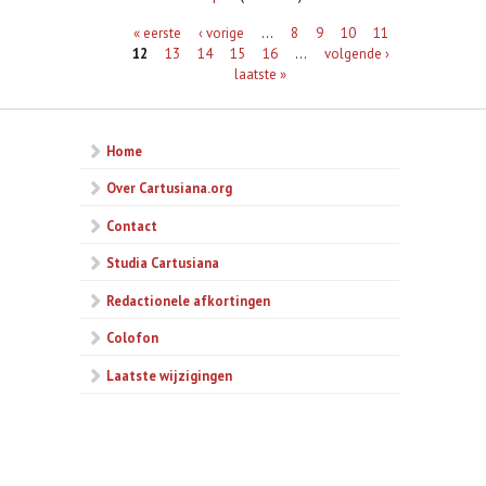
Pagina's
« eerste
‹ vorige
…
8
9
10
11
12
13
14
15
16
…
volgende ›
laatste »
Home
Over Cartusiana.org
Contact
Studia Cartusiana
Redactionele afkortingen
Colofon
Laatste wijzigingen