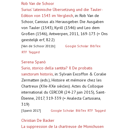
Rob Van de Schoor
Surius’ lateinische Übersetzung und die Tauler-
Edition von 1543 im Vergleich
,
in: Rob Van de
Schoor, Canisius als Herausgeber. Die Ausgaben
von Tauler (1543), Kyrill (1546) und Leo dem
Großen (1546), Antwerpen, 2011, 169-173 (= Ons
geestelijk erf, 82:2)
[Van de Schoor 2011b]
Google Scholar
BibTex
RTF
Tagged
Serena Spanò
Surio, storico della santita? Il De probatis
sanctorum historiis
,
in: Sylvain Excoffon & Coralie
Zermatten (eds.), Histoire et mémoire chez les
Chartreux (XIIe-XXe siècles). Actes du Colloque
international du CERCOR (24-27 juin 2015), Saint-
Étienne, 2017, 319-339 (= Analecta Cartusiana,
319)
[Spanò 2017]
Google Scholar
BibTex
RTF
Tagged
Christian De Backer
La suppression de la chartreuse de Monichusen