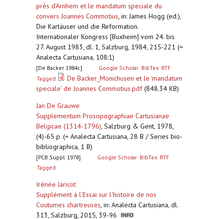
près d’Arnhem et le mandatum speciale du
convers Joannes Commotius
,
in: James Hogg (ed.),
Die Kartäuser und die Reformation.
Internationaler Kongress [Buxheim] vom 24. bis
27. August 1983, dl. 1, Salzburg, 1984, 215-221 (=
Analecta Cartusiana, 108:1)
[De Backer 1984c]
Google Scholar
BibTex
RTF
De Backer_Monichusen et le 'mandatum
Tagged
speciale' de Joannes Commotius.pdf
(848.34 KB)
Jan De Grauwe
Supplementum Prosopographiae Cartusianae
Belgicae (1314-1796)
,
Salzburg & Gent, 1978,
(4)-65 p. (= Analecta Cartusiana, 28 B / Series bio-
bibliographica, 1 B)
[PCB Suppl. 1978]
Google Scholar
BibTex
RTF
Tagged
Irénée Jaricot
Supplément à l'Essai sur l'histoire de nos
Coutumes chartreuses
,
in: Analecta Cartusiana, dl.
313, Salzburg, 2015, 39-96