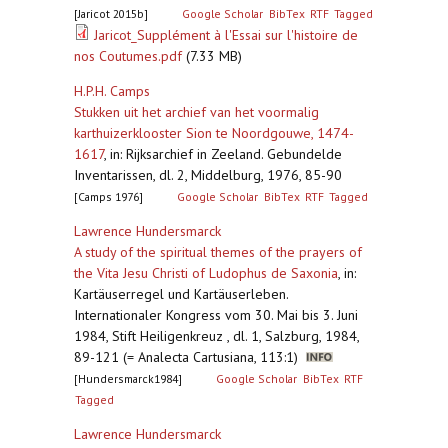
[Jaricot 2015b]
Google Scholar
BibTex
RTF
Tagged
Jaricot_Supplément à l'Essai sur l'histoire de
nos Coutumes.pdf
(7.33 MB)
H.P.H. Camps
Stukken uit het archief van het voormalig
karthuizerklooster Sion te Noordgouwe, 1474-
1617
,
in: Rijksarchief in Zeeland. Gebundelde
Inventarissen, dl. 2, Middelburg, 1976, 85-90
[Camps 1976]
Google Scholar
BibTex
RTF
Tagged
Lawrence Hundersmarck
A study of the spiritual themes of the prayers of
the Vita Jesu Christi of Ludophus de Saxonia
,
in:
Kartäuserregel und Kartäuserleben.
Internationaler Kongress vom 30. Mai bis 3. Juni
1984, Stift Heiligenkreuz , dl. 1, Salzburg, 1984,
89-121 (= Analecta Cartusiana, 113:1)
[Hundersmarck1984]
Google Scholar
BibTex
RTF
Tagged
Lawrence Hundersmarck