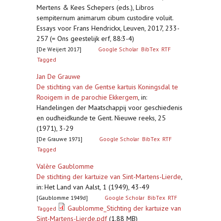
Mertens & Kees Schepers (eds.), Libros
sempiternum animarum cibum custodire voluit.
Essays voor Frans Hendrickx, Leuven, 2017, 233-
257 (= Ons geestelijk erf, 88:3-4)
[De Weijert 2017]
Google Scholar
BibTex
RTF
Tagged
Jan De Grauwe
De stichting van de Gentse kartuis Koningsdal te
Rooigem in de parochie Ekkergem
,
in:
Handelingen der Maatschappij voor geschiedenis
en oudheidkunde te Gent. Nieuwe reeks, 25
(1971), 3-29
[De Grauwe 1971]
Google Scholar
BibTex
RTF
Tagged
Valère Gaublomme
De stichting der kartuize van Sint-Martens-Lierde
,
in: Het Land van Aalst, 1 (1949), 43-49
[Gaublomme 1949d]
Google Scholar
BibTex
RTF
Gaublomme_Stichting der kartuize van
Tagged
Sint-Martens-Lierde.pdf
(1.88 MB)