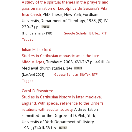
A study of the spiritual themes in the prayers and
passion narration of Ludolphus de Saxonia's Vita
Jesu Christi
,
PhD Thesis, New York, Fordham
University, Department of Theology, 1983, (9)-IV-
220-(3) p.
[Hundersmarck1983]
Google Scholar
BibTex
RTF
Tagged
Julian M. Luxford
Studies in Carthusian monasticism in the late
Middle Ages
,
Turnhout, 2008, XVI-367 p., 46 ill. (=
Medieval church studies, 14)
[Luxford 2008]
Google Scholar
BibTex
RTF
Tagged
Carol B. Rowntree
Studies in Carthusian history in later medieval
England. With special reference to the Order's
relations with secular society
,
A dissertation
submitted for the Degree of D. Phil., York,
University of York: Department of History,
1981, (2)-XII-581 p.