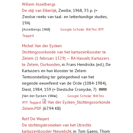
Willem Asselbergs
De stijl van Elkerlijk
,
Zwolle, 1968, 35 p. (=
Zwolse reeks van taal- en letterkundige studies,
19A)
[Asselbergs 1968]
Google Scholar
BibTex
RTF
Tagged
Michel Van der Eycken
Stichtingsoorkonde van het kartuizerklooster te
Zelem (1 februari 1329) — RA Hasselt, Kartuizers
te Zelem, Oorkonden
,
in: Frans Hendrickx (ed.), De
Kartuizers en hun klooster te Zelem.
Tentoonstelling ter gelegenheid van het
negende eeuwfeest van de Orde (1084-1984),
Diest, 1984, 159 (= Diestsche Cronycke, 7)
[Van der Eycken 1984a]
Google Scholar
BibTex
Van der Eycken_Stichtingsoorkonde
RTF
Tagged
Zelem.PDF
(67.94 KB)
Rolf De Weijert
De stichtingskronieken van het Utrechts
kartuizerklooster Nieuwlicht
,
in: Tom Gaens, Thom