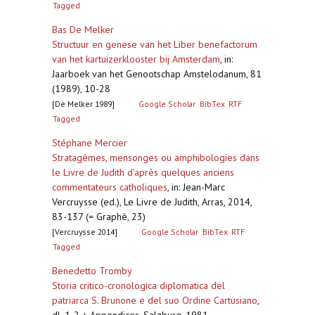
Tagged
Bas De Melker
Structuur en genese van het Liber benefactorum
van het kartuizerklooster bij Amsterdam
,
in:
Jaarboek van het Genootschap Amstelodanum, 81
(1989), 10-28
[De Melker 1989]
Google Scholar
BibTex
RTF
Tagged
Stéphane Mercier
Stratagèmes, mensonges ou amphibologies dans
le Livre de Judith d'après quelques anciens
commentateurs catholiques
,
in: Jean-Marc
Vercruysse (ed.), Le Livre de Judith, Arras, 2014,
83-137 (= Graphè, 23)
[Vercruysse 2014]
Google Scholar
BibTex
RTF
Tagged
Benedetto Tromby
Storia critico-cronologica diplomatica del
patriarca S. Brunone e del suo Ordine Cartusiano
,