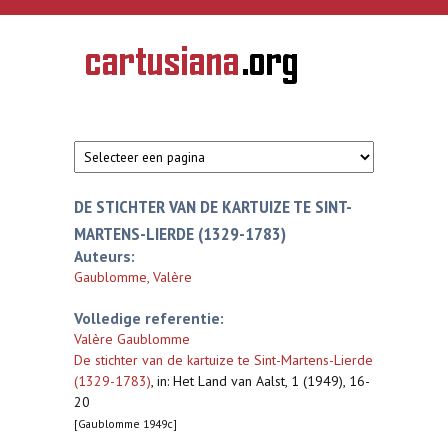
Overslaan en naar de inhoud gaan
CARTUSIANA
Geschiedenis
van de
kartuizerorde
in de
Nederlanden
DE STICHTER VAN DE KARTUIZE TE SINT-
MARTENS-LIERDE (1329-1783)
Auteurs:
Gaublomme, Valère
Volledige referentie:
Valère Gaublomme
De stichter van de kartuize te Sint-Martens-Lierde
(1329-1783)
,
in: Het Land van Aalst, 1 (1949), 16-
20
[Gaublomme 1949c]