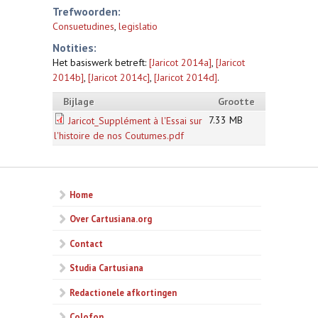
Trefwoorden:
Consuetudines
,
legislatio
Notities:
Het basiswerk betreft:
[Jaricot 2014a]
,
[Jaricot
2014b]
,
[Jaricot 2014c]
,
[Jaricot 2014d]
.
Bijlage
Grootte
7.33 MB
Jaricot_Supplément à l'Essai sur
l'histoire de nos Coutumes.pdf
Home
Over Cartusiana.org
Contact
Studia Cartusiana
Redactionele afkortingen
Colofon