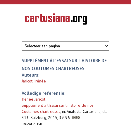
Overslaan en naar de inhoud gaan
CARTUSIANA
Geschiedenis
van de
kartuizerorde
in de
Nederlanden
SUPPLÉMENT À L'ESSAI SUR L'HISTOIRE DE
NOS COUTUMES CHARTREUSES
Auteurs:
Jaricot, Irénée
Volledige referentie:
Irénée Jaricot
Supplément à l'Essai sur l'histoire de nos
Coutumes chartreuses
,
in: Analecta Cartusiana, dl.
313, Salzburg, 2015, 39-96
[Jaricot 2015b]