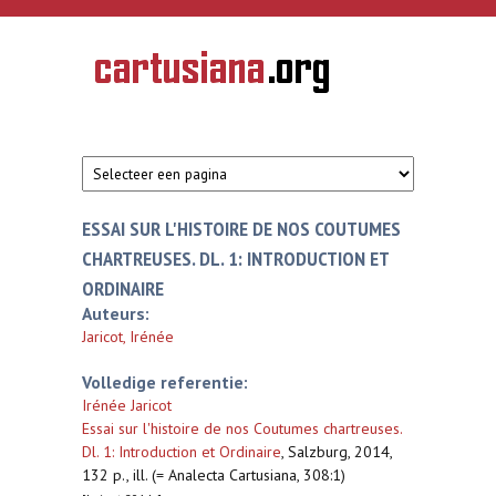
Overslaan en naar de inhoud gaan
CARTUSIANA
Geschiedenis
van de
kartuizerorde
in de
Nederlanden
ESSAI SUR L'HISTOIRE DE NOS COUTUMES
CHARTREUSES. DL. 1: INTRODUCTION ET
ORDINAIRE
Auteurs:
Jaricot, Irénée
Volledige referentie:
Irénée Jaricot
Essai sur l'histoire de nos Coutumes chartreuses.
Dl. 1: Introduction et Ordinaire
,
Salzburg, 2014,
132 p., ill. (= Analecta Cartusiana, 308:1)