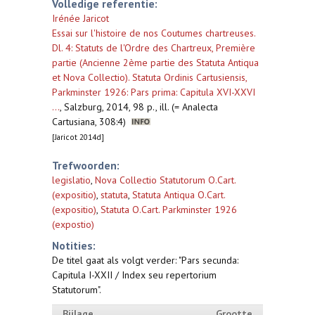
Volledige referentie:
Irénée Jaricot
Essai sur l'histoire de nos Coutumes chartreuses.
Dl. 4: Statuts de l'Ordre des Chartreux, Première
partie (Ancienne 2ème partie des Statuta Antiqua
et Nova Collectio). Statuta Ordinis Cartusiensis,
Parkminster 1926: Pars prima: Capitula XVI-XXVI
...
,
Salzburg, 2014, 98 p., ill. (= Analecta
Cartusiana, 308:4)
[Jaricot 2014d]
Trefwoorden:
legislatio
,
Nova Collectio Statutorum O.Cart.
(expositio)
,
statuta
,
Statuta Antiqua O.Cart.
(expositio)
,
Statuta O.Cart. Parkminster 1926
(expostio)
Notities:
De titel gaat als volgt verder: "Pars secunda:
Capitula I-XXII / Index seu repertorium
Statutorum".
Bijlage
Grootte