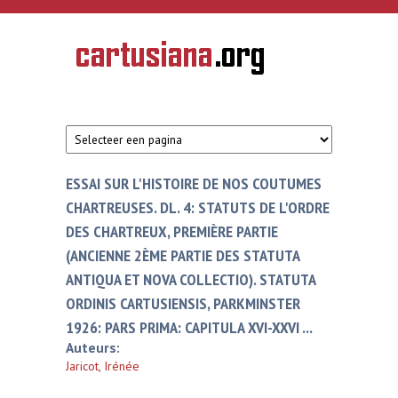
Overslaan en naar de inhoud gaan
CARTUSIANA
Geschiedenis
van de
kartuizerorde
in de
Nederlanden
ESSAI SUR L'HISTOIRE DE NOS COUTUMES
CHARTREUSES. DL. 4: STATUTS DE L'ORDRE
DES CHARTREUX, PREMIÈRE PARTIE
(ANCIENNE 2ÈME PARTIE DES STATUTA
ANTIQUA ET NOVA COLLECTIO). STATUTA
ORDINIS CARTUSIENSIS, PARKMINSTER
1926: PARS PRIMA: CAPITULA XVI-XXVI ...
Auteurs:
Jaricot, Irénée