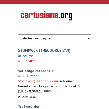
Overslaan en naar de inhoud gaan
CARTUSIANA
Geschiedenis
van de
kartuizerorde
in de
Nederlanden
STOMPWIJK (THEODORUS VAN)
Auteurs:
A.-J. Fruytier
Volledige referentie:
A. - J. Fruytier
Stompwijk (Theodorus van)
,
in: Nieuw
Nederlandsch biografisch woordenboek, 5
(1921), 820-821
[Fruytier 1921a]
Trefwoorden: