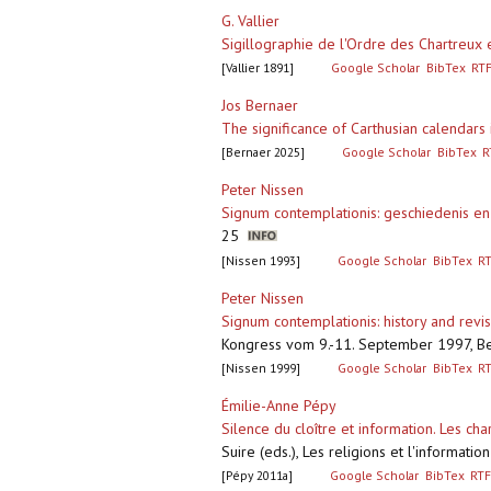
G. Vallier
Sigillographie de l'Ordre des Chartreux 
[Vallier 1891]
Google Scholar
BibTex
RT
Jos Bernaer
The significance of Carthusian calendars
[Bernaer 2025]
Google Scholar
BibTex
R
Peter Nissen
Signum contemplationis: geschiedenis en 
25
[Nissen 1993]
Google Scholar
BibTex
R
Peter Nissen
Signum contemplationis: history and revisi
Kongress vom 9.-11. September 1997, Bezi
[Nissen 1999]
Google Scholar
BibTex
R
Émilie-Anne Pépy
Silence du cloître et information. Les ch
Suire (eds.), Les religions et l'informati
[Pépy 2011a]
Google Scholar
BibTex
RTF