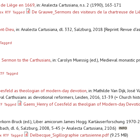
e de Liège en 1669
,
in: Analecta Cartusiana, n.s. 2 (1990), 163-171
De Grauwe_Sermons des visiteurs de la chartreuse de L
ex
RTF
Tagged
ont-Dieu
,
in: Analecta Cartusiana, dl. 332, Salzburg, 2018 [Reprint: Revue d
Tagged
s Sermon to the Carthusians
,
in: Carolyn Muessig (ed.), Medieval monastic pr
RTF
Tagged
Coesfeld as theologian of modern-day devotion
,
in: Mathilde Van Dijk, José 
al Carthusians as devotional reformers, Leiden, 2016, 13-39 (= Church hist
Gaens_Henry of Coesfeld as theolgian of Modern-day Devoti
TF
Tagged
erkorn-Bruck (ed.), Liber amicorum James Hogg. Kartäuserforschung 1970-2
ch, dl. 6, Salzburg, 2008, 5-45 (= Analecta Cartusiana, 210:6)
Delbecque_Sigillographie cartusienne.pdf
(9.25 MB)
x
RTF
Tagged