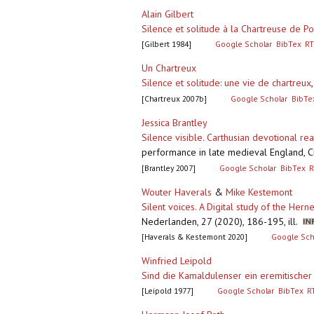
Alain Gilbert
Silence et solitude à la Chartreuse de Po
[Gilbert 1984]
Google Scholar
BibTex
RT
Un Chartreux
Silence et solitude: une vie de chartreux
[Chartreux 2007b]
Google Scholar
BibTe
Jessica Brantley
Silence visible. Carthusian devotional re
performance in late medieval England, C
[Brantley 2007]
Google Scholar
BibTex
R
Wouter Haverals
&
Mike Kestemont
Silent voices. A Digital study of the Her
Nederlanden, 27 (2020), 186-195, ill.
[Haverals & Kestemont 2020]
Google Sch
Winfried Leipold
Sind die Kamaldulenser ein eremitische
[Leipold 1977]
Google Scholar
BibTex
R