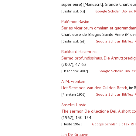
supérieure) [Manuscrit], Grande Chartreu
[Bastin s.d. (k)]
Google Scholar
BibTex
Palémon Bastin
Series vicariorum omnium et quorumdam
Chartreuse de Bruges Sainte Anne (Provin
[Bastin s.d. (e)]
Google Scholar
BibTex
Burkhard Hasebrink
Sermo profundissimus. Die Armutspredigt 
(2007), 47-63
[Hasebrink 2007]
Google Scholar
BibTex
A. M. Frenken
Het Sermoen van den Gulden Berch
,
in:
[Frenken 1906]
Google Scholar
BibTex
Anselm Hoste
The sermon De dilectione Dei. A short com
(1962), 130-134
[Hoste 1962]
Google Scholar
BibTex
RT
Jan De Grauwe