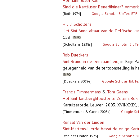
Hermann Josef Roth
Sind die Kartäuser Benediktiner? Anme
[Roth 1974]
Google Scholar
BibTex
RTF
H. J. J. Scholtens
Het Sint Anna-altaar van de Delftsche kar
158
[Scholtens 1938a]
Google Scholar
BibTe
Rob Dueckers
Sint Bruno in de eenzaamheid
,
in: Krijn
gelegenheid van de tentoonstelling in he
[Dueckers 2009e]
Google Scholar
BibTe
Francis Timmermans
&
Tom Gaens
Het Sint-Jansbergklooster te Zelem. Bek
Kartuizerorde, Leuven, 2003, XVII-XXIX, 
[Timmermans & Gaens 2003a]
Google Sc
Renaat Van der Linden
Sint-Martens-Lierde bezat de enige Kar
[Van der Linden 1973]
Google Scholar
B