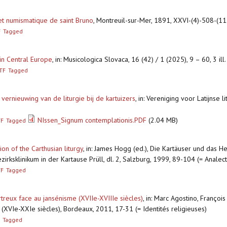
et numismatique de saint Bruno
,
Montreuil-sur-Mer, 1891, XXVI-(4)-508-(112)
F
Tagged
 in Central Europe
,
in: Musicologica Slovaca, 16 (42) / 1 (2025), 9 – 60, 3 ill
TF
Tagged
vernieuwing van de liturgie bij de kartuizers
,
in: Vereniging voor Latijnse l
NIssen_Signum contemplationis.PDF
(2.04 MB)
TF
Tagged
on of the Carthusian liturgy
,
in: James Hogg (ed.), Die Kartäuser und das He
rksklinikum in der Kartause Prüll, dl. 2, Salzburg, 1999, 89-104 (= Analec
TF
Tagged
artreux face au jansénisme (XVIIe-XVIIIe siècles)
,
in: Marc Agostino, François
on (XVIe-XXIe siècles), Bordeaux, 2011, 17-31 (= Identités religieuses)
Tagged