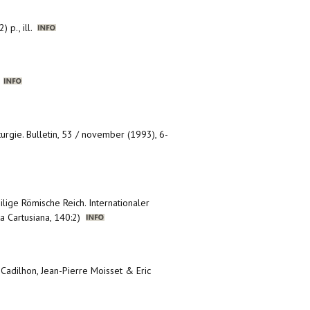
 p., ill.
.
iturgie. Bulletin, 53 / november (1993), 6-
ilige Römische Reich. Internationaler
ta Cartusiana, 140:2)
 Cadilhon, Jean-Pierre Moisset & Eric