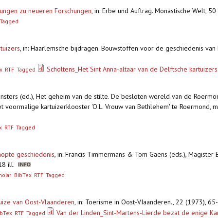
rkungen zu neueren Forschungen
,
in: Erbe und Auftrag. Monastische Welt, 50
Tagged
tuizers
,
in: Haarlemsche bijdragen. Bouwstoffen voor de geschiedenis van
Scholtens_Het Sint Anna-altaar van de Delftsche kartuizers
x
RTF
Tagged
 Pansters (ed.), Het geheim van de stilte. De besloten wereld van de Roermo
t voormalige kartuizerklooster 'O.L. Vrouw van Bethlehem' te Roermond, maa
x
RTF
Tagged
nopte geschiedenis
,
in: Francis Timmermans & Tom Gaens (eds.), Magister 
18 ill.
holar
BibTex
RTF
Tagged
tuize van Oost-Vlaanderen
,
in: Toerisme in Oost-VIaanderen., 22 (1973), 65-67
Van der Linden_Sint-Martens-Lierde bezat de enige Ka
ibTex
RTF
Tagged