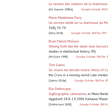
Le sermon des visiteurs de la chartreus
[De Grauwe 1990d]
Google Scholar
BibT
Marie-Madeleine Davy
Un sermon inédit sur la chartreuse du M
368], 55-74
[Davy 2018]
Google Scholar
BibTex
RTF
Brian Patrick McGuire
Shining forth like the dawn: Jean Gerson’
studies in intellectual history, 90)
[McGuire 1998]
Google Scholar
BibTex
Tom Gaens
Sic vivere est devote vivere. Henry of 
the Cross in a moving world: Late mediev
[Gaens 2016a]
Google Scholar
BibTex
R
Eloi Delbecque
Sigillographie cartusienne
,
in: Meta Nied
Aggsbach 28.8-1.9.2006 Kartause Mauerba
[Delbecque 2008]
Google Scholar
BibTe