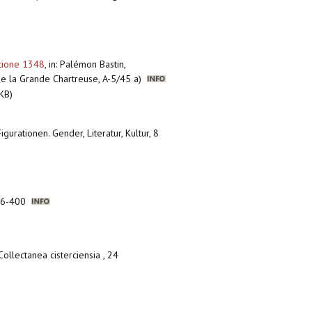
tione 1348
,
in: Palémon Bastin,
 de la Grande Chartreuse, A-5/45 a)
KB)
 Figurationen. Gender, Literatur, Kultur, 8
 386-400
 Collectanea cisterciensia , 24