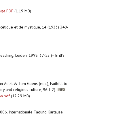
iège.PDF
(1.19 MB)
'ascétique et de mystique, 14 (1933) 349-
eaching, Leiden, 1998, 37-52 (= Brill’s
Van Aelst & Tom Gaens (eds.), Faithful to
ory and religious culture, 96:1-2)
on.pdf
(12.29 MB)
006. Internationale Tagung Kartause