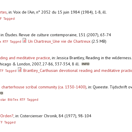
rtes
,
in: Voix de l’Ain, n° 2052 du 15 juin 1984 (1984), 1-8, ill.
F
Tagged
,
in: Études. Revue de culture contemporaine, 151 (2007), 63-74
Un Chartreux_Une vie de Chartreux
(2.5 MB)
x
RTF
Tagged
ading and meditative practice
,
in: Jessica Brantley, Reading in the wildernes
hicago & London, 2007, 27-86, 337-354, 8 ill.
Brantley_Carthusian devotional reading and meditative pract
TF
Tagged
ne charterhouse scribal community (ca. 1350-1400)
,
in: Queeste. Tijdschrift
olar
BibTex
RTF
Tagged
r Orden?
,
in: Cistercienser Chronik, 84 (1977), 98-104
TF
Tagged