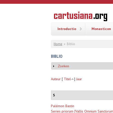
Overslaan en naar de inhoud gaan
CARTUSI
Geschiedenis
van de
kartuizerorde
in de
Nederlanden
Introductio
Monasticon
U bent hier
Home
»
Biblio
BIBLIO
Zoeken
Weergeven
Auteur
[
Titel
]
Jaar
S
Palémon Bastin
Series priorum [Vallis Omnium Sanctoru