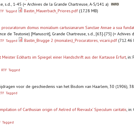
se, s.d., 1-45 (= Archives de la Grande Chartreuse, A-5/141 a)
Bastin_Mauerbach_Priores.pdf
(17.28 MB)
RTF
Tagged
 procuratorum domus monialium cartusianarum Sanctae Annae a sua funda
ce de Teutonie) [Manuscrit], Grande Chartreuse, s.d., [63]-[75] (= Achives
Bastin_Brugge 2 (moniales)_Procuratores, vicarii.pdf
(712.46 
RTF
Tagged
Meister Eckharts im Spiegel einer Handschrift aus der Kartause Erfurt
,
in:
RTF
Tagged
 Bijdragen voor de geschiedenis van het Bisdom van Haarlem, 30 (1906),
RTF
Tagged
pilation of Carthusian origin of Aelred of Rievaulx' Speculum caritatis
,
in:
F
Tagged