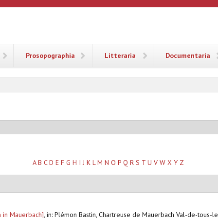
ANA
Prosopographia
Litteraria
Documentaria
A
B
C
D
E
F
G
H
I
J
K
L
M
N
O
P
Q
R
S
T
U
V
W
X
Y
Z
m in Mauerbach]
,
in: Plémon Bastin, Chartreuse de Mauerbach Val-de-tous-le