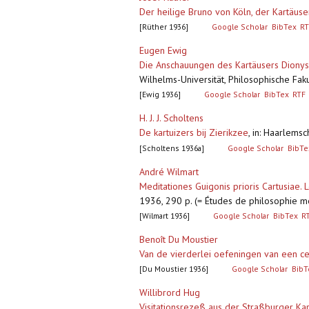
Der heilige Bruno von Köln, der Kartäuse
[Rüther 1936]
Google Scholar
BibTex
RT
Eugen Ewig
Die Anschauungen des Kartäusers Dionysi
Wilhelms-Universität, Philosophische Faku
[Ewig 1936]
Google Scholar
BibTex
RTF
H. J. J. Scholtens
De kartuizers bij Zierikzee
,
in: Haarlems
[Scholtens 1936a]
Google Scholar
BibTe
André Wilmart
Meditationes Guigonis prioris Cartusiae
1936, 290 p. (= Études de philosophie m
[Wilmart 1936]
Google Scholar
BibTex
R
Benoît Du Moustier
Van de vierderlei oefeningen van een c
[Du Moustier 1936]
Google Scholar
BibT
Willibrord Hug
Visitationsrezeß aus der Straßburger K