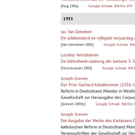
[Hug 1936]
Google Scholar
BibTex
RTF
1935
Jac. Van Ginneken
De achthonderd en vijftigste verjaardag 
[Van Ginneken 1935]
Google Scholar
Bi
Lucidius Verschueren
De bibliotheek-cataloog der kartuize S. 
[Verschueren 1935]
Google Scholar
Bib
Joseph Greven
Der Prior Gerhard Kalekbrenner (1536-15
Reform in Deutschland, Münster in Westf
Gesellschaft zur Herausgabe des Corpus
[Greven 1935b]
Google Scholar
BibTex
Joseph Greven
Die Ausgabe der Werke des Kartäusers Di
katholischen Reform in Deutschland, Mün
Vereinsschriften der Gesellschaft zur H