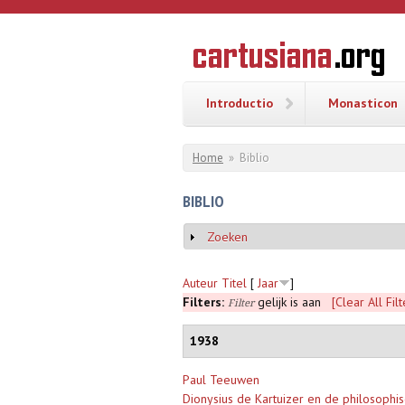
Overslaan en naar de inhoud gaan
CARTUSI
Geschiedenis
van de
kartuizerorde
in de
Nederlanden
Introductio
Monasticon
U bent hier
Home
»
Biblio
BIBLIO
Zoeken
Weergeven
Auteur
Titel
[
Jaar
]
Filters:
gelijk is aan
[Clear All Filt
Filter
1938
Paul Teeuwen
Dionysius de Kartuizer en de philosophis