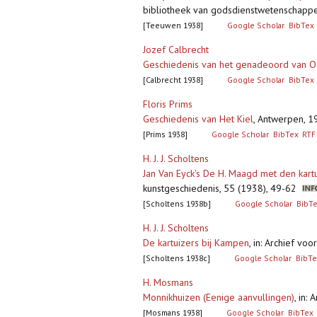
bibliotheek van godsdienstwetenschapp
[Teeuwen 1938]
Google Scholar
BibTex
Jozef Calbrecht
Geschiedenis van het genadeoord van O. 
[Calbrecht 1938]
Google Scholar
BibTex
Floris Prims
Geschiedenis van Het Kiel
,
Antwerpen, 193
[Prims 1938]
Google Scholar
BibTex
RTF
H. J. J. Scholtens
Jan Van Eyck's De H. Maagd met den kart
kunstgeschiedenis, 55 (1938), 49-62
[Scholtens 1938b]
Google Scholar
BibT
H. J. J. Scholtens
De kartuizers bij Kampen
,
in: Archief vo
[Scholtens 1938c]
Google Scholar
BibTe
H. Mosmans
Monnikhuizen (Eenige aanvullingen)
,
in: 
[Mosmans 1938]
Google Scholar
BibTex