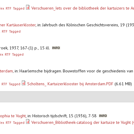
Verschueren_Iets over de bibliotheek der kartuizers te
Tex
RTF
Tagged
ner Kartäuserkloster
,
in: Jahrbuch des Kölnischen Geschichtsvereins, 19 (1
x
RTF
Tagged
oek, 1937, 167-(1) p., 15 ill.
ex
RTF
Tagged
sterdam
,
in: Haarlemsche bijdragen. Bouwstoffen voor de geschiedenis va
Scholtens_ Kartuizerklooster bij Amsterdam.PDF
(6.61 MB)
RTF
Tagged
Sophia te Vught
,
in: Historisch tijdschrift, 15 (1936), 7-58
Verschueren_Bibliotheek-cataloog der kartuize te Vught 
Tex
RTF
Tagged