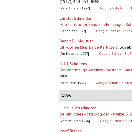
(1937), 444-453
[Verschueren 1937]
Google Scholar
Bib
Christel Schneider
Mittelalterlicher Fund im ehemaligen Köl
[Schneider 1937]
Google Scholar
BibTe
Benoît Du Moustier
Uit koor en kluis bij de Kartuizers
,
Schiebr
[Du Moustier 1937]
Google Scholar
BibT
H. J. J. Scholtens
Het voormalige kartuizerklooster bij Am
[Scholtens 1937]
Google Scholar
BibTex
1936
Lucidius Verschueren
De bibliotheek-cataloog der kartuize S. 
[Verschueren 1936]
Google Scholar
Bib
Josef Rüther