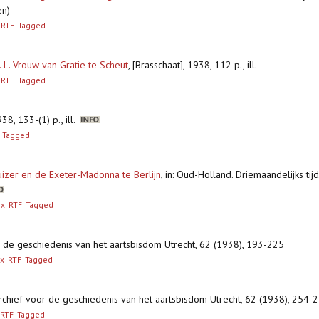
en)
RTF
Tagged
L. Vrouw van Gratie te Scheut
,
[Brasschaat], 1938, 112 p., ill.
RTF
Tagged
8, 133-(1) p., ill.
Tagged
uizer en de Exeter-Madonna te Berlijn
,
in: Oud-Holland. Driemaandelijks tij
ex
RTF
Tagged
or de geschiedenis van het aartsbisdom Utrecht, 62 (1938), 193-225
x
RTF
Tagged
Archief voor de geschiedenis van het aartsbisdom Utrecht, 62 (1938), 254-
RTF
Tagged