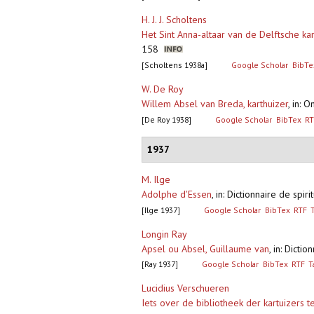
H. J. J. Scholtens
Het Sint Anna-altaar van de Delftsche kar
158
[Scholtens 1938a]
Google Scholar
BibTe
W. De Roy
Willem Absel van Breda, karthuizer
,
in: O
[De Roy 1938]
Google Scholar
BibTex
RT
1937
M. Ilge
Adolphe d'Essen
,
in: Dictionnaire de spir
[Ilge 1937]
Google Scholar
BibTex
RTF
Longin Ray
Apsel ou Absel, Guillaume van
,
in: Dictio
[Ray 1937]
Google Scholar
BibTex
RTF
T
Lucidius Verschueren
Iets over de bibliotheek der kartuizers