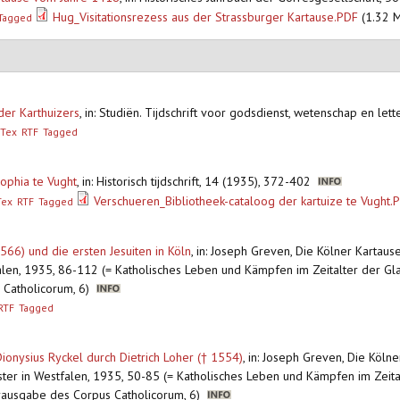
Hug_Visitationsrezess aus der Strassburger Kartause.PDF
(1.32 
Tagged
der Karthuizers
,
in: Studiën. Tijdschrift voor godsdienst, wetenschap en let
bTex
RTF
Tagged
Sophia te Vught
,
in: Historisch tijdschrift, 14 (1935), 372-402
Verschueren_Bibliotheek-cataloog der kartuize te Vught.
Tex
RTF
Tagged
66) und die ersten Jesuiten in Köln
,
in: Joseph Greven, Die Kölner Kartaus
alen, 1935, 86-112 (= Katholisches Leben und Kämpfen im Zeitalter der Gla
 Catholicorum, 6)
RTF
Tagged
onysius Ryckel durch Dietrich Loher († 1554)
,
in: Joseph Greven, Die Köln
ster in Westfalen, 1935, 50-85 (= Katholisches Leben und Kämpfen im Zeita
erausgabe des Corpus Catholicorum, 6)