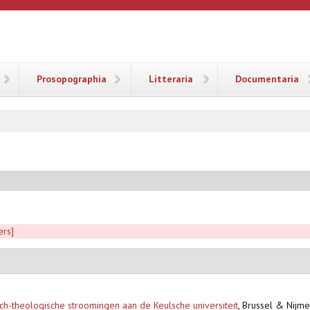
ANA
Prosopographia
Litteraria
Documentaria
ers]
ch-theologische stroomingen aan de Keulsche universiteit
,
Brussel & Nijmeg