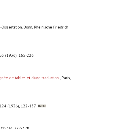
-Dissertation, Bonn, Rheinische Friedrich
 53 (1936), 165-226
née de tables et d'une traduction,
,
Paris,
n, 124 (1936), 122-137
6 (1936), 372-378