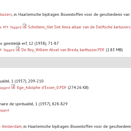
tuizers
,
in: Haarlemsche bijdragen. Bouwstoffen voor de geschiedenis van
Scholtens_Het Sint Anna-altaar van de Delftsche kartuizers
x
RTF
Tagged
ns geestelijk erf, 12 (1938), 71-87
De Roy_Willem Absel van Breda, karthuizer.PDF
(1.83 MB)
F
Tagged
itualité, 1 (1937), 209-210
Ilge_Adolphe d'Essen_0.PDF
(274.26 KB)
Tagged
nnaire de spiritualité, 1 (1937), 828-829
agged
 te Amsterdam
,
in: Haarlemsche bijdragen. Bouwstoffen voor de geschiedeni