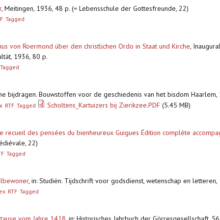
r
,
Meitingen, 1936, 48 p. (= Lebensschule der Gottesfreunde, 22)
F
Tagged
us von Roermond über den christlichen Ordo in Staat und Kirche
,
Inaugural
ltät, 1936, 80 p.
Tagged
che bijdragen. Bouwstoffen voor de geschiedenis van het bisdom Haarlem,
Scholtens_Kartuizers bij Zierikzee.PDF
(5.45 MB)
x
RTF
Tagged
. Le recueil des pensées du bienheureux Guigues Édition complète accompag
édiévale, 22)
TF
Tagged
elbewoner
,
in: Studiën. Tijdschrift voor godsdienst, wetenschap en lettere
ex
RTF
Tagged
artause vom Jahre 1418
,
in: Historisches Jahrbuch der Görresgesellschaft, 5