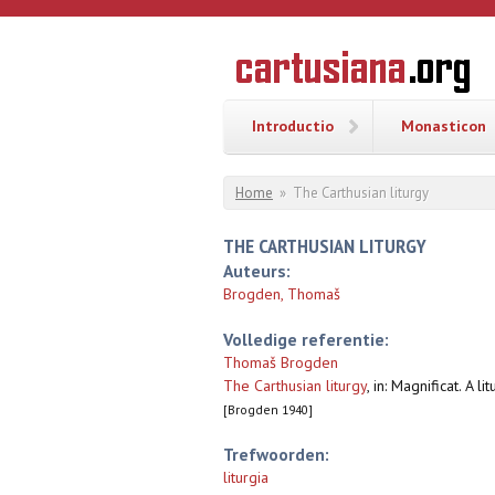
Overslaan en naar de inhoud gaan
CARTUSI
Geschiedenis
van de
kartuizerorde
in de
Nederlanden
Introductio
Monasticon
U bent hier
Home
»
The Carthusian liturgy
THE CARTHUSIAN LITURGY
Auteurs:
Brogden, Thomaš
Volledige referentie:
Thomaš Brogden
The Carthusian liturgy
,
in: Magnificat. A l
[Brogden 1940]
Trefwoorden:
liturgia