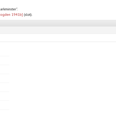
rkminster".
rogden 1941b]
(slot).