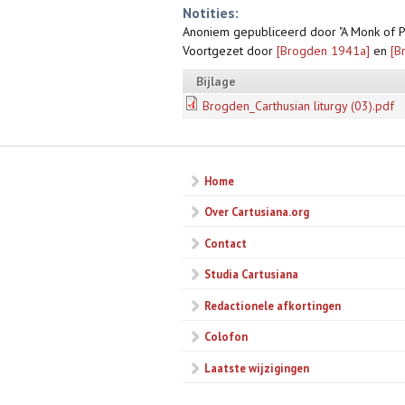
Notities:
Anoniem gepubliceerd door "A Monk of Pa
Voortgezet door
[Brogden 1941a]
en
[B
Bijlage
Brogden_Carthusian liturgy (03).pdf
Home
Over Cartusiana.org
Contact
Studia Cartusiana
Redactionele afkortingen
Colofon
Laatste wijzigingen