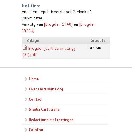
Notities:
Anoniem gepubliceerd door "A Monk of
Parkminster".
Vervolg van
[Brogden 1940]
en
[Brogden
1941a]
.
Bijlage
Grootte
2.48 MB
Brogden_Carthusian liturgy
(01).pdf
Home
Over Cartusiana.org
Contact
Studia Cartusiana
Redactionele afkortingen
Colofon