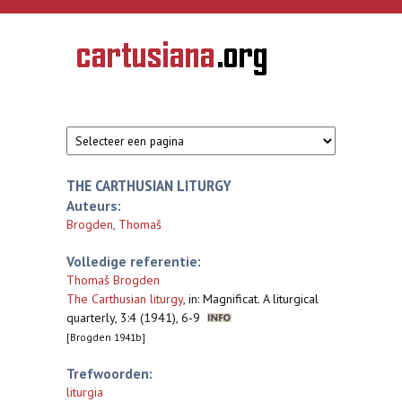
Overslaan en naar de inhoud gaan
CARTUSIANA
Geschiedenis
van de
kartuizerorde
in de
Nederlanden
THE CARTHUSIAN LITURGY
Auteurs:
Brogden, Thomaš
Volledige referentie:
Thomaš Brogden
The Carthusian liturgy
,
in: Magnificat. A liturgical
quarterly, 3:4 (1941), 6-9
[Brogden 1941b]
Trefwoorden:
liturgia