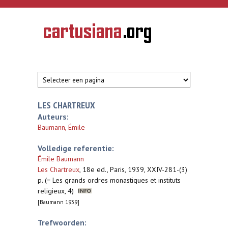
Overslaan en naar de inhoud gaan
CARTUSIANA
Geschiedenis
van de
kartuizerorde
in de
Nederlanden
LES CHARTREUX
Auteurs:
Baumann, Émile
Volledige referentie:
Émile Baumann
Les Chartreux
,
18e ed., Paris, 1939, XXIV-281-(3)
p. (= Les grands ordres monastiques et instituts
religieux, 4)
[Baumann 1939]
Trefwoorden: