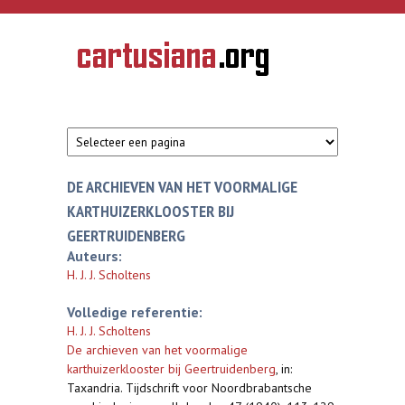
Overslaan en naar de inhoud gaan
CARTUSIANA
Geschiedenis
van de
kartuizerorde
in de
Nederlanden
DE ARCHIEVEN VAN HET VOORMALIGE
KARTHUIZERKLOOSTER BIJ
GEERTRUIDENBERG
Auteurs:
H. J. J. Scholtens
Volledige referentie:
H. J. J. Scholtens
De archieven van het voormalige
karthuizerklooster bij Geertruidenberg
,
in:
Taxandria. Tijdschrift voor Noordbrabantsche