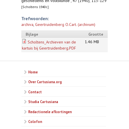
geschiedenis en volkskunde , 47 (1940), 113-129
[Scholtens 1940c]
Trefwoorden:
archiva
,
Geertruidenberg O.Cart. (archivum)
Bijlage
Grootte
1.46 MB
Scholtens_Archieven van de
kartuis bij Geertruidenberg.PDF
Home
Over Cartusiana.org
Contact
Studia Cartusiana
Redactionele afkortingen
Colofon