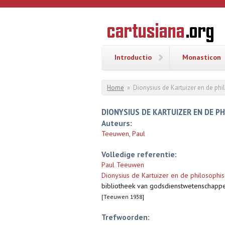
Overslaan en naar de inhoud gaan
CARTUSI
Geschiedenis
van de
kartuizerorde
in de
Nederlanden
Introductio
Monasticon
U bent hier
Home
»
Dionysius de Kartuizer en de ph
DIONYSIUS DE KARTUIZER EN DE 
Auteurs:
Teeuwen, Paul
Volledige referentie:
Paul Teeuwen
Dionysius de Kartuizer en de philosophis
bibliotheek van godsdienstwetenschapp
[Teeuwen 1938]
Trefwoorden: