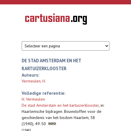
Overslaan en naar de inhoud gaan
CARTUSIANA
Geschiedenis
van de
kartuizerorde
in de
Nederlanden
DE STAD AMSTERDAM EN HET
KARTUIZERKLOOSTER
Auteurs:
Vermeulen, H.
Volledige referentie:
H. Vermeulen
De stad Amsterdam en het kartuizerklooster
,
in:
Haarlemsche bijdragen. Bouwstoffen voor de
geschiedenis van het bisdom Haarlem, 58
(1940), 49-50
[1940]