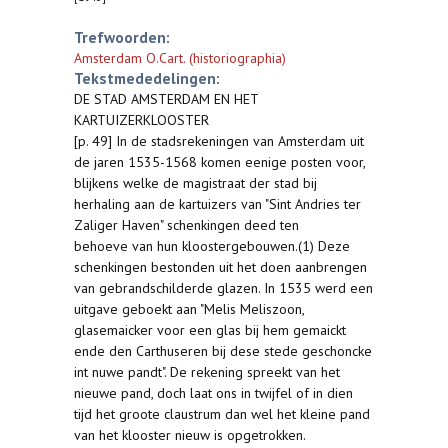
Trefwoorden:
Amsterdam O.Cart. (historiographia)
Tekstmededelingen:
DE STAD AMSTERDAM EN HET
KARTUIZERKLOOSTER
[p. 49] In de stadsrekeningen van Amsterdam uit
de jaren 1535-1568 komen eenige posten voor,
blijkens welke de magistraat der stad bij
herhaling aan de kartuizers van "Sint Andries ter
Zaliger Haven" schenkingen deed ten
behoeve van hun kloostergebouwen.(1) Deze
schenkingen bestonden uit het doen aanbrengen
van gebrandschilderde glazen. In 1535 werd een
uitgave geboekt aan "Melis Meliszoon,
glasemaicker voor een glas bij hem gemaickt
ende den Carthuseren bij dese stede geschoncke
int nuwe pandt". De rekening spreekt van het
nieuwe pand, doch laat ons in twijfel of in dien
tijd het groote claustrum dan wel het kleine pand
van het klooster nieuw is opgetrokken.