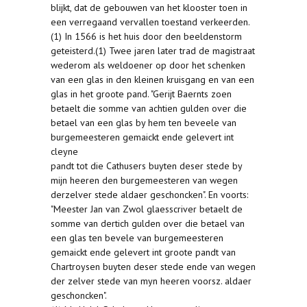
blijkt, dat de gebouwen van het klooster toen in
een verregaand vervallen toestand verkeerden.
(1) In 1566 is het huis door den beeldenstorm
geteisterd.(1) Twee jaren later trad de magistraat
wederom als weldoener op door het schenken
van een glas in den kleinen kruisgang en van een
glas in het groote pand. "Gerijt Baernts zoen
betaelt die somme van achtien gulden over die
betael van een glas by hem ten beveele van
burgemeesteren gemaickt ende gelevert int
cleyne
pandt tot die Cathusers buyten deser stede by
mijn heeren den burgemeesteren van wegen
derzelver stede aldaer geschoncken". En voorts:
"Meester Jan van Zwol glaesscriver betaelt de
somme van dertich gulden over die betael van
een glas ten bevele van burgemeesteren
gemaickt ende gelevert int groote pandt van
Chartroysen buyten deser stede ende van wegen
der zelver stede van myn heeren voorsz. aldaer
geschoncken".