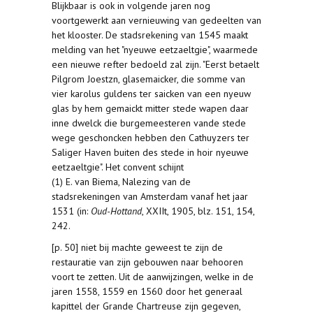
Blijkbaar is ook in volgende jaren nog
voortgewerkt aan vernieuwing van gedeelten van
het klooster. De stadsrekening van 1545 maakt
melding van het "nyeuwe eetzaeltgie", waarmede
een nieuwe refter bedoeld zal zijn. "Eerst betaelt
Pilgrom Joestzn, glasemaicker, die somme van
vier karolus guldens ter saicken van een nyeuw
glas by hem gemaickt mitter stede wapen daar
inne dwelck die burgemeesteren vande stede
wege geschoncken hebben den Cathuyzers ter
Saliger Haven buiten des stede in hoir nyeuwe
eetzaeltgie". Het convent schijnt
(1) E. van Biema, Nalezing van de
stadsrekeningen van Amsterdam vanaf het jaar
1531 (in:
Oud-Hottand
, XXIIt, 1905, blz. 151, 154,
242.
[p. 50] niet bij machte geweest te zijn de
restauratie van zijn gebouwen naar behooren
voort te zetten. Uit de aanwijzingen, welke in de
jaren 1558, 1559 en 1560 door het generaal
kapittel der Grande Chartreuse zijn gegeven,