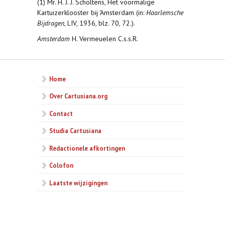
(1) Mr. H. J. J. Scholtens, Het voormalige
Kartuizerklooster bij 'Amsterdam (in:
Haarlemsche
Bijdragen
, LIV, 1936, blz. 70, 72.).
Amsterdam
H. Vermeuelen C.s.s.R.
Home
Over Cartusiana.org
Contact
Studia Cartusiana
Redactionele afkortingen
Colofon
Laatste wijzigingen