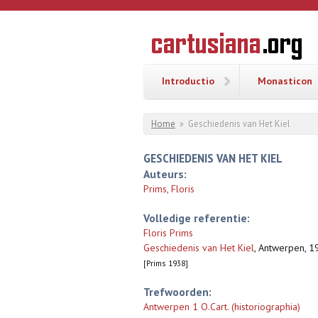
Overslaan en naar de inhoud gaan
CARTUSI
Geschiedenis
van de
kartuizerorde
in de
Nederlanden
Introductio
Monasticon
U bent hier
Home
»
Geschiedenis van Het Kiel
GESCHIEDENIS VAN HET KIEL
Auteurs:
Prims, Floris
Volledige referentie:
Floris Prims
Geschiedenis van Het Kiel
,
Antwerpen, 193
[Prims 1938]
Trefwoorden:
Antwerpen 1 O.Cart. (historiographia)