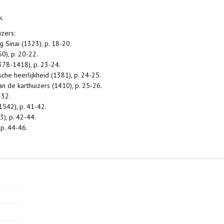
k.
zers:
g Sinai (1323), p. 18-20.
0), p. 20-22.
378-1418), p. 23-24.
che heerlijkheid (1381), p. 24-25.
n de karthuizers (1410), p. 25-26.
-32.
 1542), p. 41-42.
3), p. 42-44.
p. 44-46.