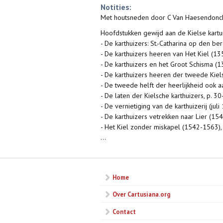
Notities:
Met houtsneden door C Van Haesendonc
Hoofdstukken gewijd aan de Kielse kartui
- De karthuizers: St.-Catharina op den ber
- De karthuizers heeren van Het Kiel (135
- De karthuizers en het Groot Schisma (1
- De karthuizers heeren der tweede Kiels
- De tweede helft der heerlijkheid ook aa
- De laten der Kielsche karthuizers, p. 30
- De vernietiging van de karthuizerij (juli
- De karthuizers vetrekken naar Lier (154
- Het Kiel zonder miskapel (1542-1563), 
...
Home
Over Cartusiana.org
Contact