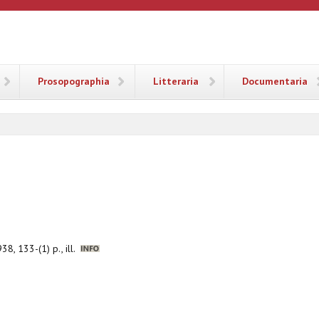
ANA
Prosopographia
Litteraria
Documentaria
8, 133-(1) p., ill.