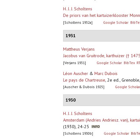
H. J. J. Scholtens
De priors van het kartuizerklooster Monn
[Scholtens 1932a]
Google Scholar
BibTe
1931
Mattheus Verjans
Jacobus van Gruitrode, karthuizer († 1475
[Verjans 1931]
Google Scholar
BibTex
R
Léon Auscher
&
Marc Dubois
Le pays de Chartreuse
,
2e ed., Grenoble, 
[Auscher & Dubois 1925]
Google Schola
1930
H. J. J. Scholtens
Amsterdam (Andries Andriesz. van), kartu
(1930), 24-25
[Scholtens 1930b]
Google Scholar
BibT