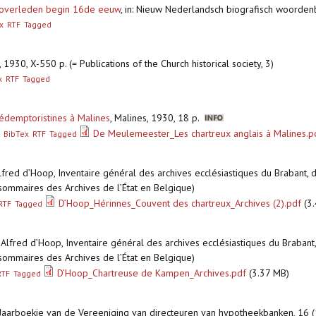
r, overleden begin 16de eeuw
,
in: Nieuw Nederlandsch biografisch woorde
x
RTF
Tagged
 1930, X-550 p. (= Publications of the Church historical society, 3)
x
RTF
Tagged
rédemptoristines à Malines
,
Malines, 1930, 18 p.
De Meulemeester_Les chartreux anglais à Malines.p
BibTex
RTF
Tagged
Alfred d’Hoop, Inventaire général des archives ecclésiastiques du Brabant, d
sommaires des Archives de l’État en Belgique)
D’Hoop_Hérinnes_Couvent des chartreux_Archives (2).pdf
(3.
RTF
Tagged
: Alfred d’Hoop, Inventaire général des archives ecclésiastiques du Brabant,
sommaires des Archives de l’État en Belgique)
D’Hoop_Chartreuse de Kampen_Archives.pdf
(3.37 MB)
RTF
Tagged
: Jaarboekje van de Vereeniging van directeuren van hypotheekbanken, 16 