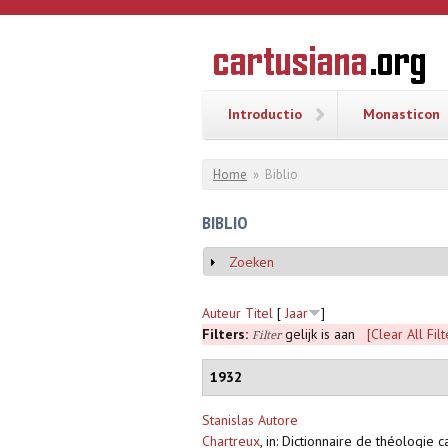
Overslaan en naar de inhoud gaan
CARTUSI
Geschiedenis
van de
kartuizerorde
in de
Nederlanden
Introductio
Monasticon
U bent hier
Home
»
Biblio
BIBLIO
Zoeken
Weergeven
Auteur
Titel
[
Jaar
]
Filters:
gelijk is aan
[Clear All Filt
Filter
1932
Stanislas Autore
Chartreux
,
in: Dictionnaire de théologie 