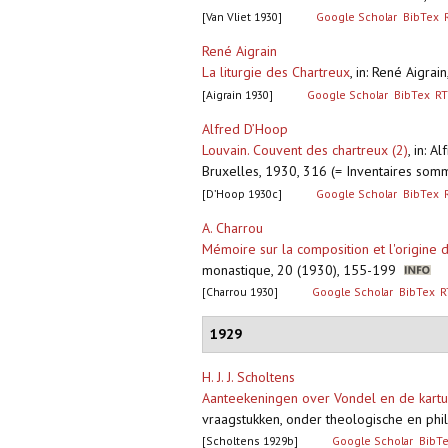
[Van Vliet 1930]
Google Scholar
BibTex
René Aigrain
La liturgie des Chartreux
,
in: René Aigrai
[Aigrain 1930]
Google Scholar
BibTex
RT
Alfred D’Hoop
Louvain. Couvent des chartreux (2)
,
in: A
Bruxelles, 1930, 316 (= Inventaires somm
[D’Hoop 1930c]
Google Scholar
BibTex
A. Charrou
Mémoire sur la composition et l'origine 
monastique, 20 (1930), 155-199
[Charrou 1930]
Google Scholar
BibTex
R
1929
H. J. J. Scholtens
Aanteekeningen over Vondel en de kartu
vraagstukken, onder theologische en phi
[Scholtens 1929b]
Google Scholar
BibT