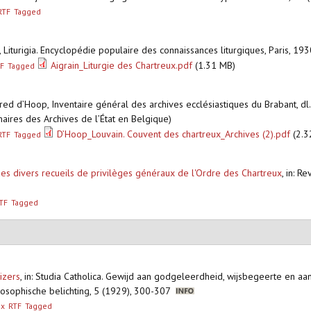
RTF
Tagged
n, Liturigia. Encyclopédie populaire des connaissances liturgiques, Paris, 1
Aigrain_Liturgie des Chartreux.pdf
(1.31 MB)
F
Tagged
lfred d’Hoop, Inventaire général des archives ecclésiastiques du Brabant, dl
aires des Archives de l’État en Belgique)
D’Hoop_Louvain. Couvent des chartreux_Archives (2).pdf
(2.3
RTF
Tagged
des divers recueils de privilèges généraux de l'Ordre des Chartreux
,
in: Re
TF
Tagged
izers
,
in: Studia Catholica. Gewijd aan godgeleerdheid, wijsbegeerte en 
losophische belichting, 5 (1929), 300-307
ex
RTF
Tagged