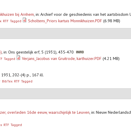
ikhuizen bij Arnhem
,
in: Archief voor de geschiedenis van het aartsbisdom 
Scholtens_Priors kartuis Monnikhuizen.PDF
(6.98 MB)
x
RTF
Tagged
)
,
in: Ons geestelijk erf, 5 (1931), 435-470
Verjans_Jacobus van Gruitrode, karthuizer.PDF
(4.21 MB)
TF
Tagged
1931, 202-(4) p., 167 ill.
r
BibTex
RTF
Tagged
izer, overleden 16de eeuw, waarschijnlijk te Leuven
,
in: Nieuw Nederlandsc
ex
RTF
Tagged