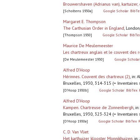
Brouwershaven (Adrianus van), kartuize
[Scholtens 1930a]
Google Scholar
BibTe
Margaret E. Thompson
The Carthusian Order in England
,
London,
[Thompson 1930]
Google Scholar
BibTe
Maurice De Meulemeester
Les chartreux anglais et le couvent des 
[De Meulemeester 1930]
Google Scholar
Alfred D’Hoop
Hérinnes. Couvent des chartreux (2)
,
in: 
Bruxelles, 1930, 314-315 (= Inventaires 
[D’Hoop 1930b]
Google Scholar
BibTex
Alfred D’Hoop
Kampen. Chartreuse de Zonnenbergh
,
in
Bruxelles, 1930, 323-324 (= Inventaires 
[D’Hoop 1930a]
Google Scholar
BibTex
C. D. Van Vliet
Het karthuizer klooster Monnikhuizen
,
in