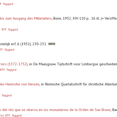
F
Tagged
 bis zum Ausgang des Mittelalters
,
Bonn, 1932, XIV-110 p., 16 ill. (= Veröf
x
RTF
Tagged
estelijk erf, 6 (1932), 230-231
TF
Tagged
priors (1372-1752)
,
in: De Maasgouw. Tijdschrift voor Limburgse geschiede
RTF
Tagged
iden Heinriche von Hessen
,
in: Römische Quartalschrift für christliche Alter
F
Tagged
dio del rito que se oberva en los monasterios de la Orden de San Bruno
,
Ba
Tex
RTF
Tagged