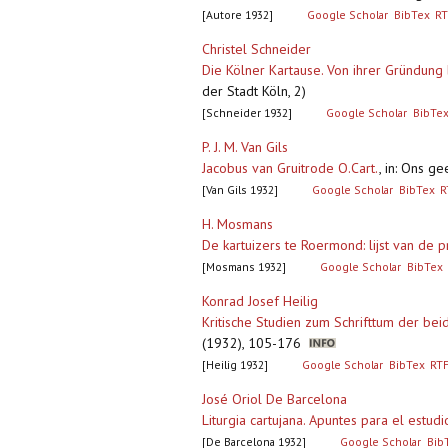
[Autore 1932]
Google Scholar
BibTex
RT
Christel Schneider
Die Kölner Kartause. Von ihrer Gründung
der Stadt Köln, 2)
[Schneider 1932]
Google Scholar
BibTe
P. J. M. Van Gils
Jacobus van Gruitrode O.Cart.
,
in: Ons ge
[Van Gils 1932]
Google Scholar
BibTex
R
H. Mosmans
De kartuizers te Roermond: lijst van de 
[Mosmans 1932]
Google Scholar
BibTex
Konrad Josef Heilig
Kritische Studien zum Schrifttum der be
(1932), 105-176
[Heilig 1932]
Google Scholar
BibTex
RT
José Oriol De Barcelona
Liturgia cartujana. Apuntes para el estu
[De Barcelona 1932]
Google Scholar
Bib