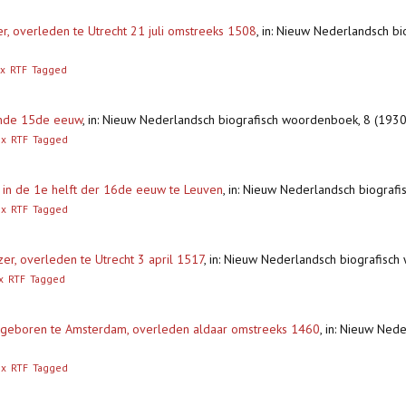
er, overleden te Utrecht 21 juli omstreeks 1508
,
in: Nieuw Nederlandsch b
x
RTF
Tagged
einde 15de eeuw
,
in: Nieuw Nederlandsch biografisch woordenboek, 8 (193
ex
RTF
Tagged
e in de 1e helft der 16de eeuw te Leuven
,
in: Nieuw Nederlandsch biograf
ex
RTF
Tagged
er, overleden te Utrecht 3 april 1517
,
in: Nieuw Nederlandsch biografisc
x
RTF
Tagged
r, geboren te Amsterdam, overleden aldaar omstreeks 1460
,
in: Nieuw Ned
ex
RTF
Tagged