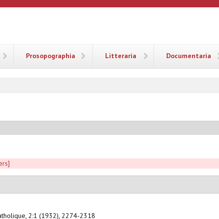
ANA
Prosopographia
Litteraria
Documentaria
ers]
catholique, 2:1 (1932), 2274-2318