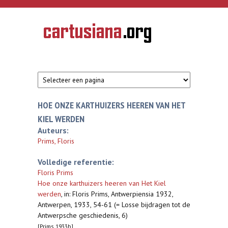
Overslaan en naar de inhoud gaan
CARTUSIANA
Geschiedenis
van de
kartuizerorde
in de
Nederlanden
HOE ONZE KARTHUIZERS HEEREN VAN HET
KIEL WERDEN
Auteurs:
Prims, Floris
Volledige referentie:
Floris Prims
Hoe onze karthuizers heeren van Het Kiel
werden
,
in: Floris Prims, Antwerpiensia 1932,
Antwerpen, 1933, 54-61 (= Losse bijdragen tot de
Antwerpsche geschiedenis, 6)
[Prims 1933b]