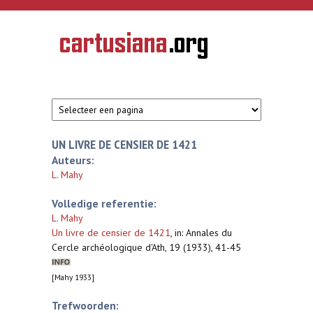
Overslaan en naar de inhoud gaan
CARTUSIANA
Geschiedenis
van de
kartuizerorde
in de
Nederlanden
UN LIVRE DE CENSIER DE 1421
Auteurs:
L. Mahy
Volledige referentie:
L. Mahy
Un livre de censier de 1421
,
in: Annales du
Cercle archéologique d'Ath, 19 (1933), 41-45
[Mahy 1933]
Trefwoorden: