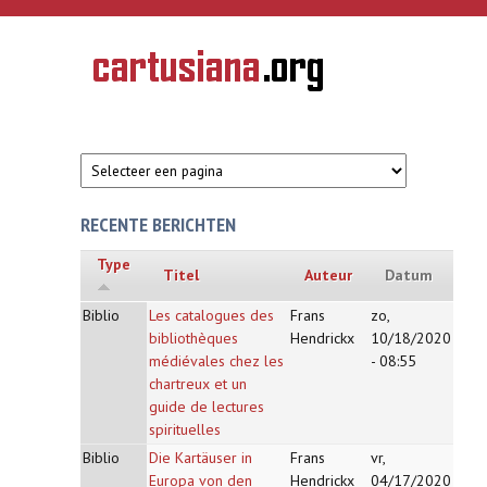
Overslaan en naar de inhoud gaan
CARTUSIANA
Geschiedenis
van de
kartuizerorde
in de
Nederlanden
RECENTE BERICHTEN
Type
Titel
Auteur
Datum
Biblio
Les catalogues des
Frans
zo,
bibliothèques
Hendrickx
10/18/2020
médiévales chez les
- 08:55
chartreux et un
guide de lectures
spirituelles
Biblio
Die Kartäuser in
Frans
vr,
Europa von den
Hendrickx
04/17/2020