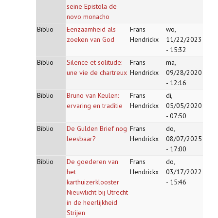
seine Epistola de
novo monacho
Biblio
Eenzaamheid als
Frans
wo,
zoeken van God
Hendrickx
11/22/2023
- 15:32
Biblio
Silence et solitude:
Frans
ma,
une vie de chartreux
Hendrickx
09/28/2020
- 12:16
Biblio
Bruno van Keulen:
Frans
di,
ervaring en traditie
Hendrickx
05/05/2020
- 07:50
Biblio
De Gulden Brief nog
Frans
do,
leesbaar?
Hendrickx
08/07/2025
- 17:00
Biblio
De goederen van
Frans
do,
het
Hendrickx
03/17/2022
karthuizerklooster
- 15:46
Nieuwlicht bij Utrecht
in de heerlijkheid
Strijen