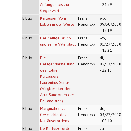
Anfängen bis zur
- 21:59
Gegenwart
Biblio
Kartäuser: Vom
Frans
wo,
Leben in der Wüste
Hendrickx
09/30/2020
- 12:19
Biblio
Der heilige Bruno
Frans
wo,
und seine Vaterstadt
Hendrickx
05/27/2020
- 12:21
Biblio
Die
Frans
di,
Heiligendarstellung
Hendrickx
03/17/2020
des Kölner
- 22:13
Kartäusers
Laurentius Surius
(Wegbereiter der
Acta Sanctorum der
Bollandisten)
Biblio
Marginalien zur
Frans
do,
Geschichte des
Hendrickx
03/22/2018
Kartäuserordens
- 09:40
Biblio
De Kartuizerorde in
Frans
za,