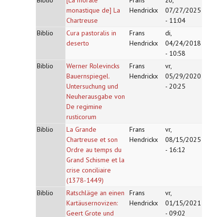
Biblio
[La morale
Frans
zo,
monastique de] La
Hendrickx
07/27/2025
Chartreuse
- 11:04
Biblio
Cura pastoralis in
Frans
di,
deserto
Hendrickx
04/24/2018
- 10:58
Biblio
Werner Rolevincks
Frans
vr,
Bauernspiegel.
Hendrickx
05/29/2020
Untersuchung und
- 20:25
Neuherausgabe von
De regimine
rusticorum
Biblio
La Grande
Frans
vr,
Chartreuse et son
Hendrickx
08/15/2025
Ordre au temps du
- 16:12
Grand Schisme et la
crise conciliaire
(1378-1449)
Biblio
Ratschläge an einen
Frans
vr,
Kartäusernovizen:
Hendrickx
01/15/2021
Geert Grote und
- 09:02