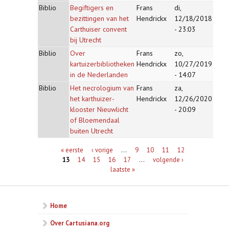
Biblio
Begiftigers en
Frans
di,
bezittingen van het
Hendrickx
12/18/2018
Carthuiser convent
- 23:03
bij Utrecht
Biblio
Over
Frans
zo,
kartuizerbibliotheken
Hendrickx
10/27/2019
in de Nederlanden
- 14:07
Biblio
Het necrologium van
Frans
za,
het karthuizer-
Hendrickx
12/26/2020
klooster Nieuwlicht
- 20:09
of Bloemendaal
buiten Utrecht
Pagina's
« eerste
‹ vorige
…
9
10
11
12
13
14
15
16
17
…
volgende ›
laatste »
Home
Over Cartusiana.org