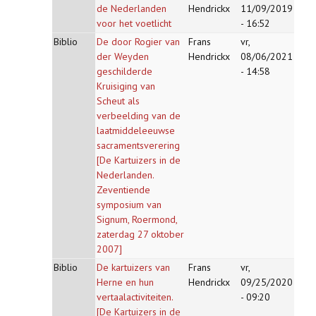
de Nederlanden
Hendrickx
11/09/2019
voor het voetlicht
- 16:52
Biblio
De door Rogier van
Frans
vr,
der Weyden
Hendrickx
08/06/2021
geschilderde
- 14:58
Kruisiging van
Scheut als
verbeelding van de
laatmiddeleeuwse
sacramentsverering
[De Kartuizers in de
Nederlanden.
Zeventiende
symposium van
Signum, Roermond,
zaterdag 27 oktober
2007]
Biblio
De kartuizers van
Frans
vr,
Herne en hun
Hendrickx
09/25/2020
vertaalactiviteiten.
- 09:20
[De Kartuizers in de