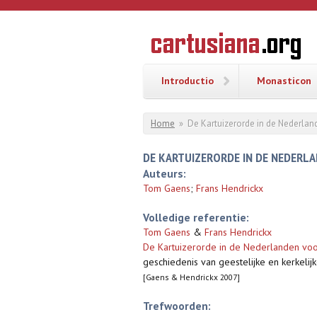
Overslaan en naar de inhoud gaan
CARTUSI
Geschiedenis
van de
kartuizerorde
in de
Nederlanden
Introductio
Monasticon
U bent hier
Home
»
De Kartuizerorde in de Nederland
DE KARTUIZERORDE IN DE NEDERL
Auteurs:
Tom Gaens
;
Frans Hendrickx
Volledige referentie:
Tom Gaens
&
Frans Hendrickx
De Kartuizerorde in de Nederlanden voor
geschiedenis van geestelijke en kerkelij
[Gaens & Hendrickx 2007]
Trefwoorden: