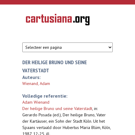
Overslaan en naar de inhoud gaan
CARTUSIANA
Geschiedenis
van de
kartuizerorde
in de
Nederlanden
DER HEILIGE BRUNO UND SEINE
VATERSTADT
Auteurs:
Wienand, Adam
Volledige referentie:
Adam Wienand
Der heilige Bruno und seine Vaterstadt
,
in:
Gerardo Posada (ed.), Der heilige Bruno, Vater
der Kartäuser, ein Sohn der Stadt Köln. Uit het
Spaans vertaald door Hubertus Maria Blüm, Köln,
1987, 12-25, ill.