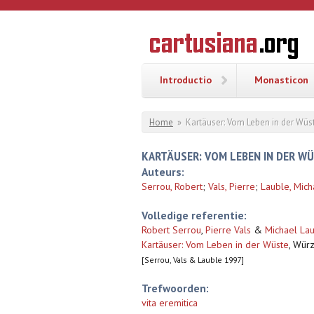
Overslaan en naar de inhoud gaan
CARTUSI
Geschiedenis
van de
kartuizerorde
in de
Nederlanden
Introductio
Monasticon
U bent hier
Home
»
Kartäuser: Vom Leben in der Wüs
KARTÄUSER: VOM LEBEN IN DER W
Auteurs:
Serrou, Robert
;
Vals, Pierre
;
Lauble, Mich
Volledige referentie:
Robert Serrou
,
Pierre Vals
&
Michael La
Kartäuser: Vom Leben in der Wüste
,
Würzb
[Serrou, Vals & Lauble 1997]
Trefwoorden:
vita eremitica