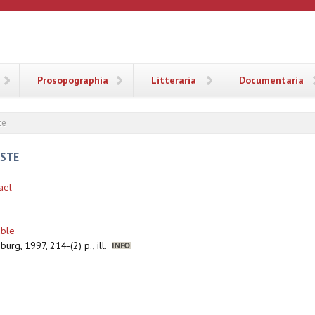
ANA
Prosopographia
Litteraria
Documentaria
te
ÜSTE
ael
uble
urg, 1997, 214-(2) p., ill.