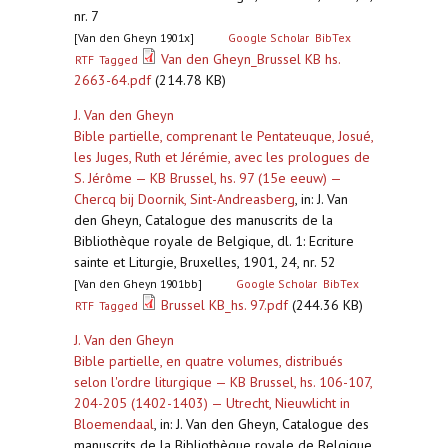
nr. 7
[Van den Gheyn 1901x]
Google Scholar
BibTex
Van den Gheyn_Brussel KB hs.
RTF
Tagged
2663-64.pdf
(214.78 KB)
J. Van den Gheyn
Bible partielle, comprenant le Pentateuque, Josué,
les Juges, Ruth et Jérémie, avec les prologues de
S. Jérôme — KB Brussel, hs. 97 (15e eeuw) —
Chercq bij Doornik, Sint-Andreasberg
,
in: J. Van
den Gheyn, Catalogue des manuscrits de la
Bibliothèque royale de Belgique, dl. 1: Ecriture
sainte et Liturgie, Bruxelles, 1901, 24, nr. 52
[Van den Gheyn 1901bb]
Google Scholar
BibTex
Brussel KB_hs. 97.pdf
(244.36 KB)
RTF
Tagged
J. Van den Gheyn
Bible partielle, en quatre volumes, distribués
selon l'ordre liturgique — KB Brussel, hs. 106-107,
204-205 (1402-1403) — Utrecht, Nieuwlicht in
Bloemendaal
,
in: J. Van den Gheyn, Catalogue des
manuscrits de la Bibliothèque royale de Belgique,