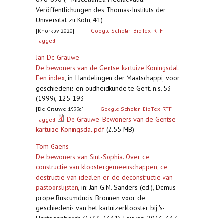
Veröffentlichungen des Thomas-Instituts der
Universität zu Köln, 41)
[Khorkov 2020]
Google Scholar
BibTex
RTF
Tagged
Jan De Grauwe
De bewoners van de Gentse kartuize Koningsdal.
Een index
,
in: Handelingen der Maatschappij voor
geschiedenis en oudheidkunde te Gent, n.s. 53
(1999), 125-193
[De Grauwe 1999a]
Google Scholar
BibTex
RTF
De Grauwe_Bewoners van de Gentse
Tagged
kartuize Koningsdal.pdf
(2.55 MB)
Tom Gaens
De bewoners van Sint-Sophia. Over de
constructie van kloostergemeenschappen, de
destructie van idealen en de deconstructie van
pastoorslijsten
,
in: Jan G.M. Sanders (ed.), Domus
prope Buscumducis. Bronnen voor de
geschiedenis van het kartuizerklooster bij 's-