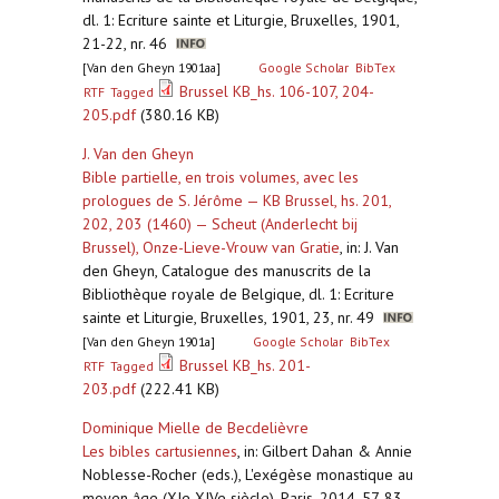
dl. 1: Ecriture sainte et Liturgie, Bruxelles, 1901,
21-22, nr. 46
[Van den Gheyn 1901aa]
Google Scholar
BibTex
Brussel KB_hs. 106-107, 204-
RTF
Tagged
205.pdf
(380.16 KB)
J. Van den Gheyn
Bible partielle, en trois volumes, avec les
prologues de S. Jérôme — KB Brussel, hs. 201,
202, 203 (1460) — Scheut (Anderlecht bij
Brussel), Onze-Lieve-Vrouw van Gratie
,
in: J. Van
den Gheyn, Catalogue des manuscrits de la
Bibliothèque royale de Belgique, dl. 1: Ecriture
sainte et Liturgie, Bruxelles, 1901, 23, nr. 49
[Van den Gheyn 1901a]
Google Scholar
BibTex
Brussel KB_hs. 201-
RTF
Tagged
203.pdf
(222.41 KB)
Dominique Mielle de Becdelièvre
Les bibles cartusiennes
,
in: Gilbert Dahan & Annie
Noblesse-Rocher (eds.), L'exégèse monastique au
moyen âge (XIe-XIVe siècle), Paris, 2014, 57-83