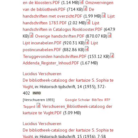
en de kloosters.PDF
(1.14 MB)
Omzwervingen
van de bibliotheek.PDF
(714 KB)
De
handschriften met overzicht.PDF
(1.99 MB)
Lijst
handschriften 1783.PDF
(2.02 MB)
Lijst
handschriften in Catalogus Rooklooster.PDF
(647.9
KB)
Overige handschriften.PDF
(870.07 KB)
Lijst incunabelen.PDF
(920.31 KB)
Lijst
postincunabelen.PDF
(882.86 KB)
Teruggevonden handschriften.PDF
(153.12 KB)
Addenda_Register_Inhoud.PDF
(1.67 MB)
Lucidius Verschueren
De bibliotheek-cataloog der kartuize S. Sophia te
Vught
,
in: Historisch tijdschrift, 14 (1935), 372-
402
[Verschueren 1935]
Google Scholar
BibTex
RTF
Verschueren_Bibliotheek-cataloog der
Tagged
kartuize te Vught.PDF
(3.09 MB)
Lucidius Verschueren
De bibliotheek-cataloog der kartuize S. Sophia te
Vught
,
in: Historisch tijdschrift, 15 (1936), 7-58