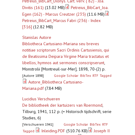
Petreius_BibCart_Dionys. Cart. verv. ( 82) - Joa.
Divitis (161)
(13.02 MB)
Petreius_BibCart_Joa.
Egen (162) - Marcus Creutzer (235)
(11.6 MB)
Petreius_BibCart_Marcus Fabri (236) - Index
[316]
(12.82 MB)
Stanislas Autore
Bibliotheca Cartusiano-Mariana seu breves
notitiae scriptorum Sacri Ordinis Cartusiensis, qui
de Beatissima Deipara Virgine Maria tractatus et
libellos, hymnos aut sermones conscripserunt
,
Monstrolii [Montreuil-sur-Mer], 1898, 70-(2) p.
[Autore 1898]
Google Scholar
BibTex
RTF
Tagged
Autore_Bibliotheca Cartusiano-
Mariana.pdf
(7.84 MB)
Lucidius Verschueren
De bibliotheek der kartuizers van Roermond
,
Tilburg, 1941, 112 p. (= Historisch tijdschrift, serie
Studies, 6)
[Verschueren 1941]
Google Scholar
BibTex
RTF
Inleiding.PDF
(510.76 KB)
Joseph II
Tagged