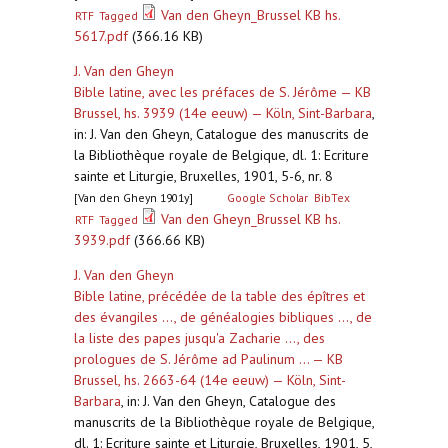
Van den Gheyn_Brussel KB hs.
RTF
Tagged
5617.pdf
(366.16 KB)
J. Van den Gheyn
Bible latine, avec les préfaces de S. Jérôme — KB
Brussel, hs. 3939 (14e eeuw) — Köln, Sint-Barbara
,
in: J. Van den Gheyn, Catalogue des manuscrits de
la Bibliothèque royale de Belgique, dl. 1: Ecriture
sainte et Liturgie, Bruxelles, 1901, 5-6, nr. 8
[Van den Gheyn 1901y]
Google Scholar
BibTex
Van den Gheyn_Brussel KB hs.
RTF
Tagged
3939.pdf
(366.66 KB)
J. Van den Gheyn
Bible latine, précédée de la table des épîtres et
des évangiles ..., de généalogies bibliques ..., de
la liste des papes jusqu'a Zacharie ..., des
prologues de S. Jérôme ad Paulinum ... — KB
Brussel, hs. 2663-64 (14e eeuw) — Köln, Sint-
Barbara
,
in: J. Van den Gheyn, Catalogue des
manuscrits de la Bibliothèque royale de Belgique,
dl. 1: Ecriture sainte et Liturgie, Bruxelles, 1901, 5,