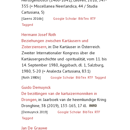
Hertogenbosch (1466-1641), Leuven, 2016, 347-
355 (= Miscellanea Neerlandica, 44 / Studia
Cartusiana, 5)
[Gaens 2016b]
Google Scholar
BibTex
RTF
Tagged
Hermann Josef Roth
Beziehungen zwischen Kartäusern und
Zisterziensern
,
in: Die Kartäuser in Österreich.
Zweiter Internationaler Kongress über die
Kartäusergeschichte und -spiritualität, vom 11. bis
14. September 1980, Aggsbach, dl. 1, Salzburg,
1980, 5-20 (= Analecta Cartusiana, 83:1)
[Roth 1980b]
Google Scholar
BibTex
RTF
Tagged
Guido Demuynck
De bezittingen van de kartuizermonniken in
Drongen
,
in: Jaarboek van de heemkundige Kring
Dronghine, 38 (2019), 133-165, 17 ill.
[Demuynck 2019]
Google Scholar
BibTex
RTF
Tagged
Jan De Grauwe