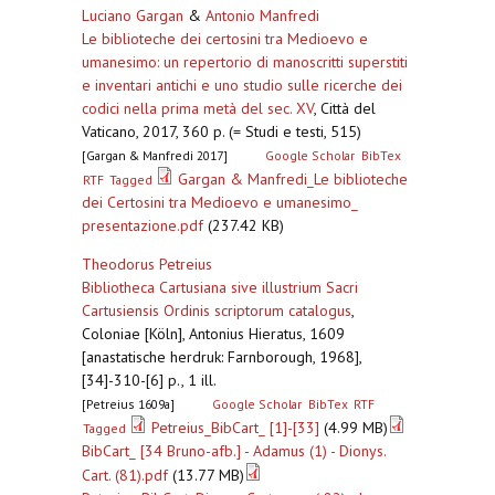
Luciano Gargan
&
Antonio Manfredi
Le biblioteche dei certosini tra Medioevo e
umanesimo: un repertorio di manoscritti superstiti
e inventari antichi e uno studio sulle ricerche dei
codici nella prima metà del sec. XV
,
Città del
Vaticano, 2017, 360 p. (= Studi e testi, 515)
[Gargan & Manfredi 2017]
Google Scholar
BibTex
Gargan & Manfredi_Le biblioteche
RTF
Tagged
dei Certosini tra Medioevo e umanesimo_
presentazione.pdf
(237.42 KB)
Theodorus Petreius
Bibliotheca Cartusiana sive illustrium Sacri
Cartusiensis Ordinis scriptorum catalogus
,
Coloniae [Köln], Antonius Hieratus, 1609
[anastatische herdruk: Farnborough, 1968],
[34]-310-[6] p., 1 ill.
[Petreius 1609a]
Google Scholar
BibTex
RTF
Petreius_BibCart_ [1]-[33]
(4.99 MB)
Tagged
BibCart_ [34 Bruno-afb.] - Adamus (1) - Dionys.
Cart. (81).pdf
(13.77 MB)