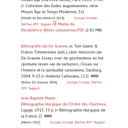
(= Collection des Éudes augustiniennes, série
Moyen Âge et Temps Modernes, 51)
[Mielle de Becdelièvre 2014]
Google Scholar
Mielle de
BibTex
RTF
Tagged
Becdelièvre_Bibles cartusiennes.PDF
(2.81 MB)
...
Bibliografie Jan De Grauwe
,
in: Tom Gaens &
Francis Timmermans (eds.), Liber Amicorum Jan
De Grauwe. Essays over de geschiedenis en het
spirituele leven van de kartuizers / Essais sur
l'histoire et la spiritualité cartusienne, Salzburg,
2004, 9-15 (= Analecta Cartusiana, 222)
[Biblio De Grauwe 2004]
Google Scholar
BibTex
RTF
Tagged
Jean-Baptiste Martin
Bibliographie liturgique de l'Ordre des Chartreux
,
Ligugé, 1913, 33 p. (= Bibliographie liturgique de
la France, 2)
[Martin 1913]
Google Scholar
BibTex
RTF
Tagged