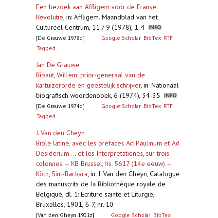
Een bezoek aan Affligem vóór de Franse
Revolutie
,
in: Affligem. Maandblad van het
Cultureel Centrum, 11 / 9 (1978), 1-4
[De Grauwe 1978d]
Google Scholar
BibTex
RTF
Tagged
Jan De Grauwe
Bibaut, Willem, prior-generaal van de
kartuizerorde en geestelijk schrijver
,
in: Nationaal
biografisch woordenboek, 6 (1974), 34-35
[De Grauwe 1974d]
Google Scholar
BibTex
RTF
Tagged
J. Van den Gheyn
Bible latine, avec les préfaces Ad Paulinum et Ad
Desiderium ... et les Interpretationes, sur trois
colonnes — KB Brussel, hs. 5617 (14e eeuw) —
Köln, Sint-Barbara
,
in: J. Van den Gheyn, Catalogue
des manuscrits de la Bibliothèque royale de
Belgique, dl. 1: Ecriture sainte et Liturgie,
Bruxelles, 1901, 6-7, nr. 10
[Van den Gheyn 1901z]
Google Scholar
BibTex