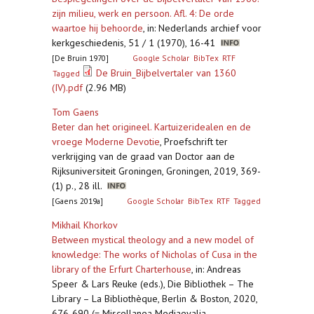
zijn milieu, werk en persoon. Afl. 4: De orde
waartoe hij behoorde
,
in: Nederlands archief voor
kerkgeschiedenis, 51 / 1 (1970), 16-41
[De Bruin 1970]
Google Scholar
BibTex
RTF
De Bruin_Bijbelvertaler van 1360
Tagged
(IV).pdf
(2.96 MB)
Tom Gaens
Beter dan het origineel. Kartuizeridealen en de
vroege Moderne Devotie
,
Proefschrift ter
verkrijging van de graad van Doctor aan de
Rijksuniversiteit Groningen, Groningen, 2019, 369-
(1) p., 28 ill.
[Gaens 2019a]
Google Scholar
BibTex
RTF
Tagged
Mikhail Khorkov
Between mystical theology and a new model of
knowledge: The works of Nicholas of Cusa in the
library of the Erfurt Charterhouse
,
in: Andreas
Speer & Lars Reuke (eds.), Die Bibliothek – The
Library – La Bibliothèque, Berlin & Boston, 2020,
676-690 (= Miscellanea Mediaevalia.