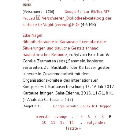
[Verschueren 1936]
Google Scholar
BibTex
RTF
Verschueren_Bibliotheek-cataloog der
Tagged
kartuize te Vught (vervolg).PDF
(4.6 MB)
Elke Nagel
Bibliotheksräume in Kartausen. Exemplarische
Situierungen und bauliche Gestalt anhand
bauhistorischer Befunde
,
in: Sylvain Excoffon &
Coralie Zermatten (eds.),Sammeln, kopieren,
verbreiten. Zur Buchkultur der Kartäuser gestern
u. heute.In Zusammenarbeit mit dem
Organisationskomitee des internationalen
Kongresses f. Kartäuserforschung 13.-16.Juli 2017
Kartause Ittingen, Saint-Étienne, 2018, 11-31, 8 ill.
(= Analecta Cartusiana, 337)
[Nagel 2018]
Google Scholar
BibTex
RTF
Tagged
Pagina's
« eerste
‹ vorige
…
5
6
7
8
9
10
11
12
13
…
volgende ›
laatste »