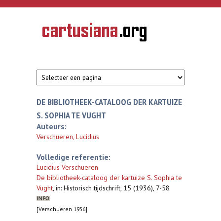
Overslaan en naar de inhoud gaan
CARTUSIANA
Geschiedenis
van de
kartuizerorde
in de
Nederlanden
DE BIBLIOTHEEK-CATALOOG DER KARTUIZE
S. SOPHIA TE VUGHT
Auteurs:
Verschueren, Lucidius
Volledige referentie:
Lucidius Verschueren
De bibliotheek-cataloog der kartuize S. Sophia te
Vught
,
in: Historisch tijdschrift, 15 (1936), 7-58
[Verschueren 1936]