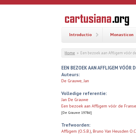
Overslaan en naar de inhoud gaan
CARTUSI
Geschiedenis
van de
kartuizerorde
in de
Nederlanden
Introductio
Monasticon
U bent hier
Home
»
Een bezoek aan Affligem vóór de
EEN BEZOEK AAN AFFLIGEM VÓÓR D
Auteurs:
De Grauwe, Jan
Volledige referentie:
Jan De Grauwe
Een bezoek aan Affligem vóór de Franse
[De Grauwe 1978d]
Trefwoorden:
Affligem (O.S.B.)
,
Bruno Van Heusden O.Ca