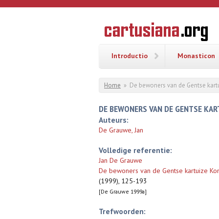
Overslaan en naar de inhoud gaan
CARTUSI
Geschiedenis
van de
kartuizerorde
in de
Nederlanden
Introductio
Monasticon
U bent hier
Home
»
De bewoners van de Gentse kartu
DE BEWONERS VAN DE GENTSE KART
Auteurs:
De Grauwe, Jan
Volledige referentie:
Jan De Grauwe
De bewoners van de Gentse kartuize Kon
(1999), 125-193
[De Grauwe 1999a]
Trefwoorden: