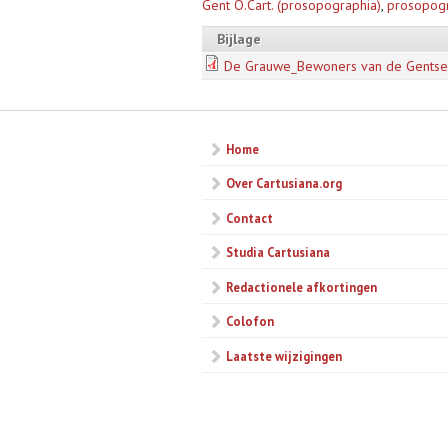
Gent O.Cart. (prosopographia)
,
prosopog
Bijlage
De Grauwe_Bewoners van de Gentse k
Home
Over Cartusiana.org
Contact
Studia Cartusiana
Redactionele afkortingen
Colofon
Laatste wijzigingen