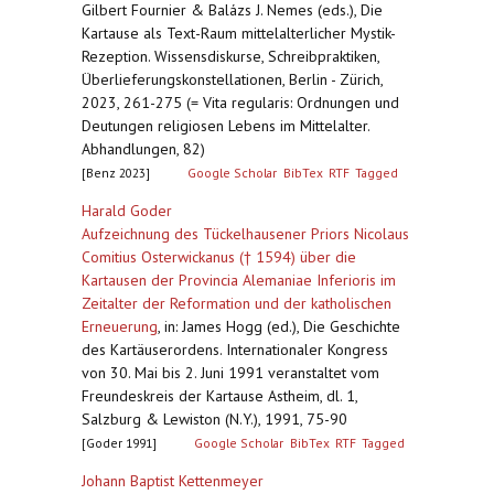
Gilbert Fournier & Balázs J. Nemes (eds.), Die
Kartause als Text-Raum mittelalterlicher Mystik-
Rezeption. Wissensdiskurse, Schreibpraktiken,
Überlieferungskonstellationen, Berlin - Zürich,
2023, 261-275 (= Vita regularis: Ordnungen und
Deutungen religiosen Lebens im Mittelalter.
Abhandlungen, 82)
[Benz 2023]
Google Scholar
BibTex
RTF
Tagged
Harald Goder
Aufzeichnung des Tückelhausener Priors Nicolaus
Comitius Osterwickanus († 1594) über die
Kartausen der Provincia Alemaniae Inferioris im
Zeitalter der Reformation und der katholischen
Erneuerung
,
in: James Hogg (ed.), Die Geschichte
des Kartäuserordens. Internationaler Kongress
von 30. Mai bis 2. Juni 1991 veranstaltet vom
Freundeskreis der Kartause Astheim, dl. 1,
Salzburg & Lewiston (N.Y.), 1991, 75-90
[Goder 1991]
Google Scholar
BibTex
RTF
Tagged
Johann Baptist Kettenmeyer