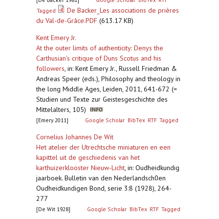
De Backer_Les associations de prières
Tagged
du Val-de-Grâce.PDF
(613.17 KB)
Kent Emery Jr.
At the outer limits of authenticity: Denys the
Carthusian’s critique of Duns Scotus and his
followers
,
in: Kent Emery Jr., Russell Friedman &
Andreas Speer (eds.), Philosophy and theology in
the long Middle Ages, Leiden, 2011, 641-672 (=
Studien und Texte zur Geistesgeschichte des
Mittelalters, 105)
[Emery 2011]
Google Scholar
BibTex
RTF
Tagged
Cornelius Johannes De Wit
Het atelier der Utrechtsche miniaturen en een
kapittel uit de geschiedenis van het
karthuizerklooster Nieuw-Licht
,
in: Oudheidkundig
jaarboek. Bulletin van den Nederlandsch0en
Oudheidkundigen Bond, serie 3:8 (1928), 264-
277
[De Wit 1928]
Google Scholar
BibTex
RTF
Tagged