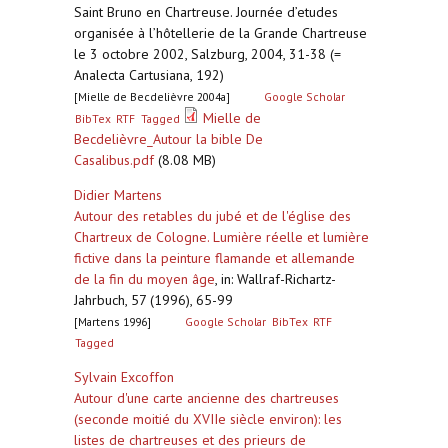
Saint Bruno en Chartreuse. Journée d’etudes
organisée à l’hôtellerie de la Grande Chartreuse
le 3 octobre 2002, Salzburg, 2004, 31-38 (=
Analecta Cartusiana, 192)
[Mielle de Becdelièvre 2004a]
Google Scholar
Mielle de
BibTex
RTF
Tagged
Becdelièvre_Autour la bible De
Casalibus.pdf
(8.08 MB)
Didier Martens
Autour des retables du jubé et de l'église des
Chartreux de Cologne. Lumière réelle et lumière
fictive dans la peinture flamande et allemande
de la fin du moyen âge
,
in: Wallraf-Richartz-
Jahrbuch, 57 (1996), 65-99
[Martens 1996]
Google Scholar
BibTex
RTF
Tagged
Sylvain Excoffon
Autour d'une carte ancienne des chartreuses
(seconde moitié du XVIIe siècle environ): les
listes de chartreuses et des prieurs de