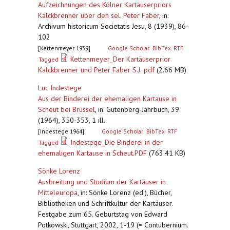
Aufzeichnungen des Kölner Kartäuserpriors
Kalckbrenner über den sel. Peter Faber
,
in:
Archivum historicum Societatis Jesu, 8 (1939), 86-
102
[Kettenmeyer 1939]
Google Scholar
BibTex
RTF
Kettenmeyer_Der Kartäuserprior
Tagged
Kalckbrenner und Peter Faber S.J..pdf
(2.66 MB)
Luc Indestege
Aus der Binderei der ehemaligen Kartause in
Scheut bei Brüssel
,
in: Gutenberg-Jahrbuch, 39
(1964), 350-353, 1 ill.
[Indestege 1964]
Google Scholar
BibTex
RTF
Indestege_Die Binderei in der
Tagged
ehemaligen Kartause in Scheut.PDF
(763.41 KB)
Sönke Lorenz
Ausbreitung und Studium der Kartäuser in
Mitteleuropa
,
in: Sönke Lorenz (ed.), Bücher,
Bibliotheken und Schriftkultur der Kartäuser.
Festgabe zum 65. Geburtstag von Edward
Potkowski, Stuttgart, 2002, 1-19 (= Contubernium.