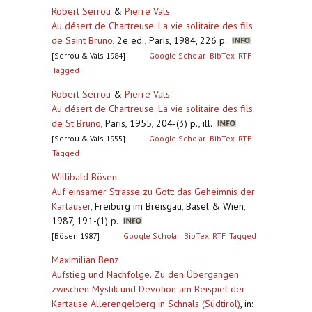
Robert Serrou
&
Pierre Vals
Au désert de Chartreuse. La vie solitaire des fils
de Saint Bruno
,
2e ed., Paris, 1984, 226 p.
[Serrou & Vals 1984]
Google Scholar
BibTex
RTF
Tagged
Robert Serrou
&
Pierre Vals
Au désert de Chartreuse. La vie solitaire des fils
de St Bruno
,
Paris, 1955, 204-(3) p., ill.
[Serrou & Vals 1955]
Google Scholar
BibTex
RTF
Tagged
Willibald Bösen
Auf einsamer Strasse zu Gott: das Geheimnis der
Kartäuser
,
Freiburg im Breisgau, Basel & Wien,
1987, 191-(1) p.
[Bösen 1987]
Google Scholar
BibTex
RTF
Tagged
Maximilian Benz
Aufstieg und Nachfolge. Zu den Übergangen
zwischen Mystik und Devotion am Beispiel der
Kartause Allerengelberg in Schnals (Südtirol)
,
in: