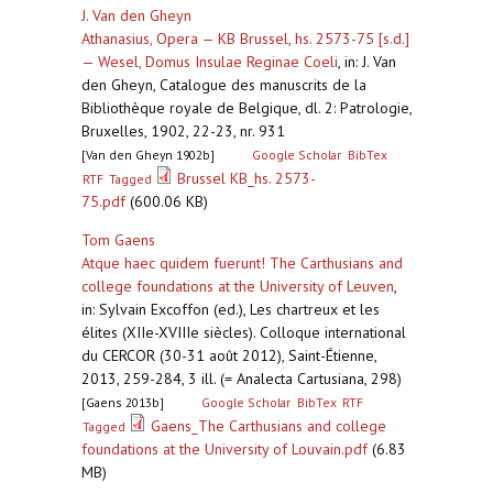
J. Van den Gheyn
Athanasius, Opera — KB Brussel, hs. 2573-75 [s.d.]
— Wesel, Domus Insulae Reginae Coeli
,
in: J. Van
den Gheyn, Catalogue des manuscrits de la
Bibliothèque royale de Belgique, dl. 2: Patrologie,
Bruxelles, 1902, 22-23, nr. 931
[Van den Gheyn 1902b]
Google Scholar
BibTex
Brussel KB_hs. 2573-
RTF
Tagged
75.pdf
(600.06 KB)
Tom Gaens
Atque haec quidem fuerunt! The Carthusians and
college foundations at the University of Leuven
,
in: Sylvain Excoffon (ed.), Les chartreux et les
élites (XIIe-XVIIIe siècles). Colloque international
du CERCOR (30-31 août 2012), Saint-Étienne,
2013, 259-284, 3 ill. (= Analecta Cartusiana, 298)
[Gaens 2013b]
Google Scholar
BibTex
RTF
Gaens_The Carthusians and college
Tagged
foundations at the University of Louvain.pdf
(6.83
MB)