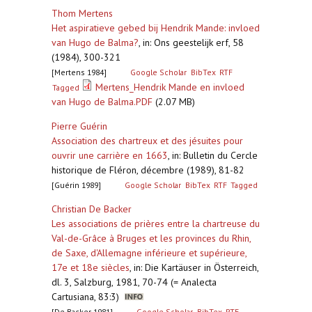
Thom Mertens
Het aspiratieve gebed bij Hendrik Mande: invloed
van Hugo de Balma?
,
in: Ons geestelijk erf, 58
(1984), 300-321
[Mertens 1984]
Google Scholar
BibTex
RTF
Mertens_Hendrik Mande en invloed
Tagged
van Hugo de Balma.PDF
(2.07 MB)
Pierre Guérin
Association des chartreux et des jésuites pour
ouvrir une carrière en 1663
,
in: Bulletin du Cercle
historique de Fléron, décembre (1989), 81-82
[Guérin 1989]
Google Scholar
BibTex
RTF
Tagged
Christian De Backer
Les associations de prières entre la chartreuse du
Val-de-Grâce à Bruges et les provinces du Rhin,
de Saxe, d'Allemagne inférieure et supérieure,
17e et 18e siècles
,
in: Die Kartäuser in Österreich,
dl. 3, Salzburg, 1981, 70-74 (= Analecta
Cartusiana, 83:3)
[De Backer 1981]
Google Scholar
BibTex
RTF