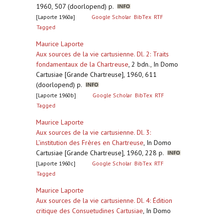
1960, 507 (doorlopend) p.
[Laporte 1960a]
Google Scholar
BibTex
RTF
Tagged
Maurice Laporte
Aux sources de la vie cartusienne. Dl. 2: Traits
fondamentaux de la Chartreuse
,
2 bdn., In Domo
Cartusiae [Grande Chartreuse], 1960, 611
(doorlopend) p.
[Laporte 1960b]
Google Scholar
BibTex
RTF
Tagged
Maurice Laporte
Aux sources de la vie cartusienne. Dl. 3:
L'institution des Frères en Chartreuse
,
In Domo
Cartusiae [Grande Chartreuse], 1960, 228 p.
[Laporte 1960c]
Google Scholar
BibTex
RTF
Tagged
Maurice Laporte
Aux sources de la vie cartusienne. Dl. 4: Édition
critique des Consuetudines Cartusiae
,
In Domo