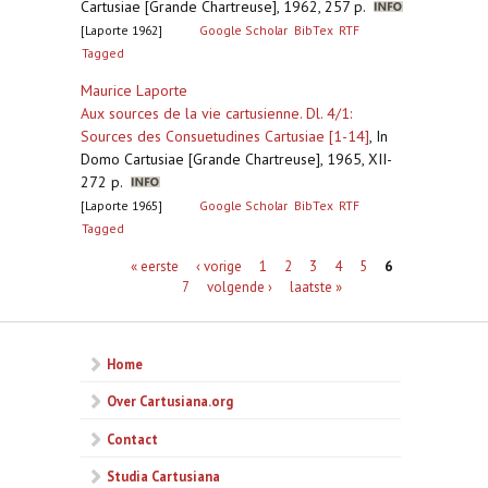
Cartusiae [Grande Chartreuse], 1962, 257 p.
[Laporte 1962]
Google Scholar
BibTex
RTF
Tagged
Maurice Laporte
Aux sources de la vie cartusienne. Dl. 4/1:
Sources des Consuetudines Cartusiae [1-14]
,
In
Domo Cartusiae [Grande Chartreuse], 1965, XII-
272 p.
[Laporte 1965]
Google Scholar
BibTex
RTF
Tagged
Pagina's
« eerste
‹ vorige
1
2
3
4
5
6
7
volgende ›
laatste »
Home
Over Cartusiana.org
Contact
Studia Cartusiana