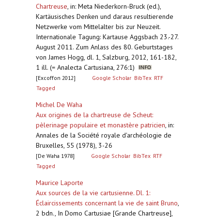
Chartreuse
,
in: Meta Niederkorn-Bruck (ed.),
Kartäusisches Denken und daraus resultierende
Netzwerke vom Mittelalter bis zur Neuzeit.
Internationale Tagung: Kartause Aggsbach 23.-27.
August 2011. Zum Anlass des 80. Geburtstages
von James Hogg, dl. 1, Salzburg, 2012, 161-182,
1 ill. (= Analecta Cartusiana, 276:1)
[Excoffon 2012]
Google Scholar
BibTex
RTF
Tagged
Michel De Waha
Aux origines de la chartreuse de Scheut:
pèlerinage populaire et monastère patricien
,
in:
Annales de la Société royale d'archéologie de
Bruxelles, 55 (1978), 3-26
[De Waha 1978]
Google Scholar
BibTex
RTF
Tagged
Maurice Laporte
Aux sources de la vie cartusienne. Dl. 1:
Éclaircissements concernant la vie de saint Bruno
,
2 bdn., In Domo Cartusiae [Grande Chartreuse],