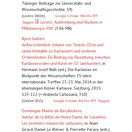
Tübinger Beiträge zur Universitäts- und
Wissenschaftsgeschichte, 59)
[Lorenz 2002b]
Google Scholar
BibTex
RTF
Lorenz_Ausbreitung und Studium in
Tagged
Mitteleuropa .PDF
(3.86 MB)
Björn Gebert
Außerordentlich: Johann von Toledo OCist und
seine Kontakte zu Kartäusern und anderen
Ordensleuten. Ein Beitrag zur Beziehung zwischen
Kartäuserorden und Kurie im 13. Jahrhundert
,
in:
Hermann Josef Roth (ed.), Die Kartäuser im
Blickpunkt der Wissenschaften. 35 Jahre
internationale Treffen 23.-25. Mai 2014 in der
ehemaligen Kölner Kartause, Salzburg, 2015,
113-122 (= Analecta Cartusiana, 310)
[Gebert 2015]
Google Scholar
BibTex
RTF
Tagged
Dominique Mielle de Becdelièvre
Autour de la Bible de Notre Dame de Casalibus.
Les premiers manuscrits cartusiens
,
in: Alain
Girard, Daniel Le Blévec & Pierrette Paravy (eds.),