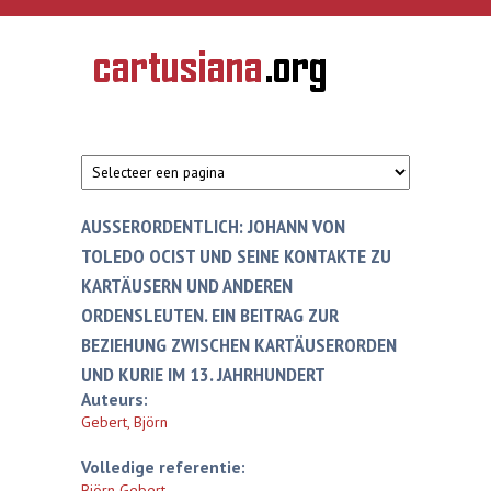
Overslaan en naar de inhoud gaan
CARTUSIANA
Geschiedenis
van de
kartuizerorde
in de
Nederlanden
AUSSERORDENTLICH: JOHANN VON T
OLEDO OCIST UND SEINE KONTAKTE ZU K
ARTÄUSERN UND ANDEREN O
RDENSLEUTEN. EIN BEITRAG ZUR B
EZIEHUNG ZWISCHEN KARTÄUSERORDEN U
ND KURIE IM 13. JAHRHUNDERT
Auteurs:
Gebert, Björn
Volledige referentie:
Björn Gebert