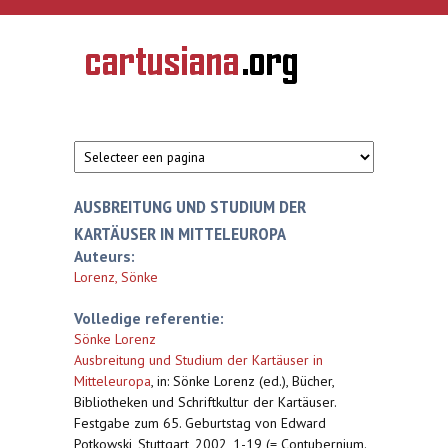
Overslaan en naar de inhoud gaan
CARTUSIANA
Geschiedenis
van de
kartuizerorde
in de
Nederlanden
AUSBREITUNG UND STUDIUM DER
KARTÄUSER IN MITTELEUROPA
Auteurs:
Lorenz, Sönke
Volledige referentie:
Sönke Lorenz
Ausbreitung und Studium der Kartäuser in
Mitteleuropa
,
in: Sönke Lorenz (ed.), Bücher,
Bibliotheken und Schriftkultur der Kartäuser.
Festgabe zum 65. Geburtstag von Edward
Potkowski, Stuttgart, 2002, 1-19 (= Contubernium.